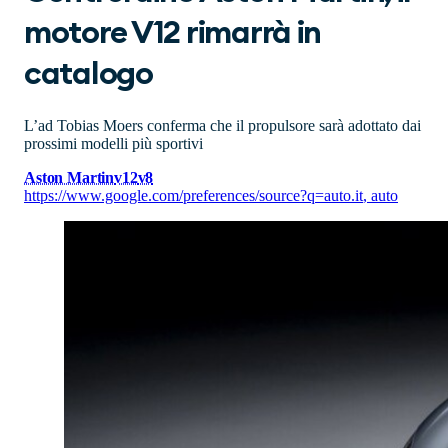
motore V12 rimarrà in
catalogo
L’ad Tobias Moers conferma che il propulsore sarà adottato dai
prossimi modelli più sportivi
Aston Martin
v12
v8
https://www.google.com/preferences/source?q=auto.it
,
auto