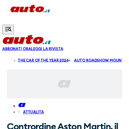
Vai al contenuto principale
ABBONATI ORA
LEGGI LA RIVISTA
ALDI
THE CAR OF THE YEAR 2026
AUTO ROADSHOW MOUNTAIN
ATTUALITA
Contrordine Aston Martin, il