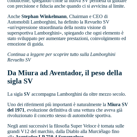
conducente, spiegando come la nuova SV permetta di guidare
con precisione e fiducia anche quando ci si avvicina al limite.
Anche
Stephan Winkelmann
, Chairman e CEO di
Automobili Lamborghini, ha definito la Revuelto SV
«un'espressione straordinaria della nostra visione di
supersportiva Lamborghini», spiegando che ogni elemento è
stato sviluppato per aumentare prestazioni, coinvolgimento ed
emozione di guida.
Continua a leggere per scoprire tutto sulla Lamborghini
Revuelto SV
Da Miura ad Aventador, il peso della
sigla SV
La sigla
SV
accompagna Lamborghini da oltre mezzo secolo.
Uno dei riferimenti più importanti è naturalmente la
Miura SV
del 1971
, evoluzione definitiva di una vettura che aveva già
rivoluzionato il concetto stesso di automobile sportiva.
Negli anni successivi la filosofia Super Veloce è tornata sulle
grandi V12 del marchio, dalla Diablo alla Murciélago fino
alla
Aventador LP 750-4 Superveloce
.