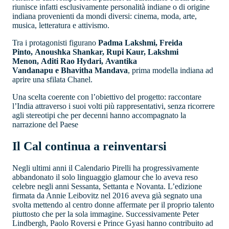
riunisce infatti esclusivamente personalità indiane o di origine
indiana provenienti da mondi diversi: cinema, moda, arte,
musica, letteratura e attivismo.
Tra i protagonisti figurano
Padma Lakshmi, Freida
Pinto, Anoushka Shankar, Rupi Kaur, Lakshmi
Menon, Aditi Rao Hydari, Avantika
Vandanapu e Bhavitha Mandava
, prima modella indiana ad
aprire una sfilata Chanel.
Una scelta coerente con l’obiettivo del progetto: raccontare
l’India attraverso i suoi volti più rappresentativi, senza ricorrere
agli stereotipi che per decenni hanno accompagnato la
narrazione del Paese
Il Cal continua a reinventarsi
Negli ultimi anni il Calendario Pirelli ha progressivamente
abbandonato il solo linguaggio glamour che lo aveva reso
celebre negli anni Sessanta, Settanta e Novanta. L’edizione
firmata da Annie Leibovitz nel 2016 aveva già segnato una
svolta mettendo al centro donne affermate per il proprio talento
piuttosto che per la sola immagine. Successivamente Peter
Lindbergh, Paolo Roversi e Prince Gyasi hanno contribuito ad