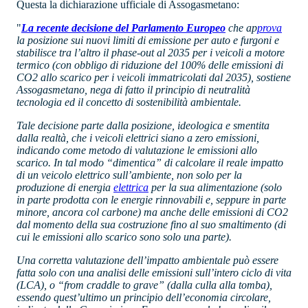
Questa la dichiarazione ufficiale di Assogasmetano:
"
La recente decisione del Parlamento Europeo
che ap
prova
la posizione sui nuovi limiti di emissione per auto e furgoni e
stabilisce tra l’altro il phase-out al 2035 per i veicoli a motore
termico (con obbligo di riduzione del 100% delle emissioni di
CO2 allo scarico per i veicoli immatricolati dal 2035), sostiene
Assogasmetano, nega di fatto il principio di neutralità
tecnologia ed il concetto di sostenibilità ambientale.
Tale decisione parte dalla posizione, ideologica e smentita
dalla realtà, che i veicoli elettrici siano a zero emissioni,
indicando come metodo di valutazione le emissioni allo
scarico. In tal modo “dimentica” di calcolare il reale impatto
di un veicolo elettrico sull’ambiente, non solo per la
produzione di energia
elettrica
per la sua alimentazione (solo
in parte prodotta con le energie rinnovabili e, seppure in parte
minore, ancora col carbone) ma anche delle emissioni di CO2
dal momento della sua costruzione fino al suo smaltimento (di
cui le emissioni allo scarico sono solo una parte).
Una corretta valutazione dell’impatto ambientale può essere
fatta solo con una analisi delle emissioni sull’intero ciclo di vita
(LCA), o “from craddle to grave” (dalla culla alla tomba),
essendo quest’ultimo un principio dell’economia circolare,