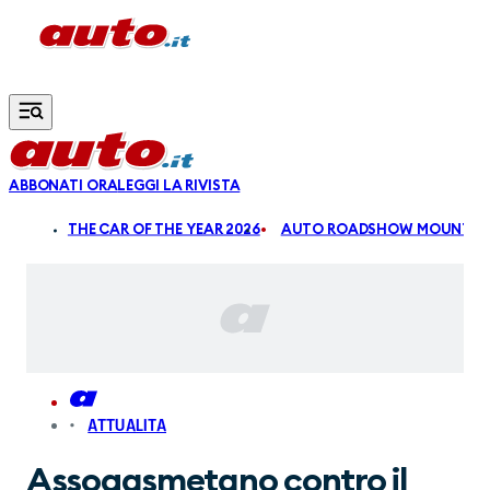
Vai al contenuto principale
ABBONATI ORA
LEGGI LA RIVISTA
ALDI
THE CAR OF THE YEAR 2026
AUTO ROADSHOW MOUNTAIN
ATTUALITA
Assogasmetano contro il