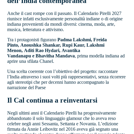
dell’India contemporanea
Anche il cast rompe con il passato. Il Calendario Pirelli 2027
riunisce infatti esclusivamente personalità indiane o di origine
indiana provenienti da mondi diversi: cinema, moda, arte,
musica, letteratura e attivismo.
Tra i protagonisti figurano
Padma Lakshmi, Freida
Pinto, Anoushka Shankar, Rupi Kaur, Lakshmi
Menon, Aditi Rao Hydari, Avantika
Vandanapu e Bhavitha Mandava
, prima modella indiana ad
aprire una sfilata Chanel.
Una scelta coerente con l’obiettivo del progetto: raccontare
l’India attraverso i suoi volti più rappresentativi, senza ricorrere
agli stereotipi che per decenni hanno accompagnato la
narrazione del Paese
Il Cal continua a reinventarsi
Negli ultimi anni il Calendario Pirelli ha progressivamente
abbandonato il solo linguaggio glamour che lo aveva reso
celebre negli anni Sessanta, Settanta e Novanta. L’edizione
firmata da Annie Leibovitz nel 2016 aveva già segnato una