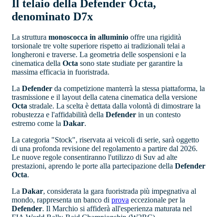
Il telaio della Defender Octa,
denominato D7x
La struttura
monoscocca in alluminio
offre una rigidità
torsionale tre volte superiore rispetto ai tradizionali telai a
longheroni e traverse. La geometria delle sospensioni e la
cinematica della
Octa
sono state studiate per garantire la
massima efficacia in fuoristrada.
La
Defender
da competizione manterrà la stessa piattaforma, la
trasmissione e il layout della catena cinematica della versione
Octa
stradale. La scelta è dettata dalla volontà di dimostrare la
robustezza e l'affidabilità della
Defender
in un contesto
estremo come la
Dakar
.
La categoria "Stock", riservata ai veicoli di serie, sarà oggetto
di una profonda revisione del regolamento a partire dal 2026.
Le nuove regole consentiranno l'utilizzo di Suv ad alte
prestazioni, aprendo le porte alla partecipazione della
Defender
Octa
.
La
Dakar
, considerata la gara fuoristrada più impegnativa al
mondo, rappresenta un banco di
prova
eccezionale per la
Defender
. Il Marchio si affiderà all'esperienza maturata nel