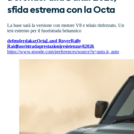
sfida estrema con la Octa
La base sarà la versione con motore V8 e telaio rinforzato. Un
test estremo per il fuoristrada britannico
defender
dakar
Octa
Land Rover
Rally
Raid
fuoristrada
prestazioni
resistenza
v8
2026
https://www.google.com/preferences/source?q=auto.it
,
auto