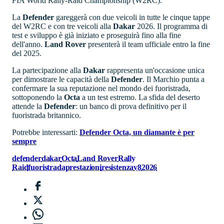
FIA World Rally-Raid Championship (W2RC).
La
Defender
gareggerà con due veicoli in tutte le cinque tappe
del W2RC e con tre veicoli alla
Dakar
2026. Il programma di
test e sviluppo è già iniziato e proseguirà fino alla fine
dell'anno.
Land Rover
presenterà il team ufficiale entro la fine
del 2025.
La partecipazione alla
Dakar
rappresenta un'occasione unica
per dimostrare le capacità della
Defender
. Il Marchio punta a
confermare la sua reputazione nel mondo dei fuoristrada,
sottoponendo la
Octa
a un test estremo. La sfida del deserto
attende la
Defender
: un banco di prova definitivo per il
fuoristrada britannico.
Potrebbe interessarti:
Defender Octa, un diamante è per
sempre
defender
dakar
Octa
Land Rover
Rally
Raid
fuoristrada
prestazioni
resistenza
v8
2026