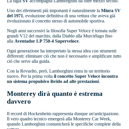
La sigla
SV
accompagna Lamborghini da oltre mezzo secolo.
Uno dei riferimenti più importanti è naturalmente la
Miura SV
del 1971
, evoluzione definitiva di una vettura che aveva già
rivoluzionato il concetto stesso di automobile sportiva.
Negli anni successivi la filosofia Super Veloce è tornata sulle
grandi V12 del marchio, dalla Diablo alla Murciélago fino
alla
Aventador LP 750-4 Superveloce
.
Ogni generazione ha interpretato la stessa idea con strumenti
differenti: eliminare ciò che non è necessario e amplificare tutto
ciò che serve alla guida.
Con la Revuelto, però, Lamborghini entra in un territorio
nuovo. Per la prima volta
il concetto Super Veloce incontra
un sistema propulsivo ibrido ad alte prestazioni
.
Monterey dirà quanto è estrema
davvero
Il record di Hockenheim rappresenta dunque un'anticipazione.
Il vero quadro tecnico emergerà alla Monterey Car Week,
quando Lamborghini comunicherà le specifiche complete della