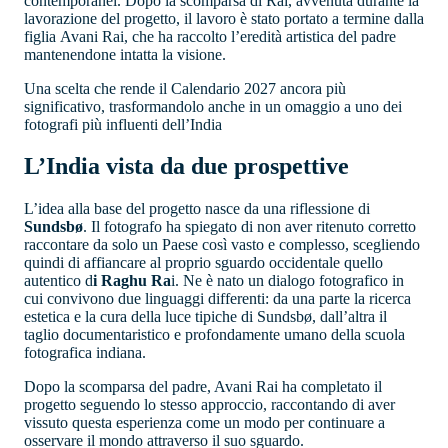
contemporanei. Dopo la scomparsa di Rai, avvenuta durante la
lavorazione del progetto, il lavoro è stato portato a termine dalla
figlia Avani Rai, che ha raccolto l’eredità artistica del padre
mantenendone intatta la visione.
Una scelta che rende il Calendario 2027 ancora più
significativo, trasformandolo anche in un omaggio a uno dei
fotografi più influenti dell’India
L’India vista da due prospettive
L’idea alla base del progetto nasce da una riflessione di
Sundsbø
. Il fotografo ha spiegato di non aver ritenuto corretto
raccontare da solo un Paese così vasto e complesso, scegliendo
quindi di affiancare al proprio sguardo occidentale quello
autentico d
i Raghu Ra
i. Ne è nato un dialogo fotografico in
cui convivono due linguaggi differenti: da una parte la ricerca
estetica e la cura della luce tipiche di Sundsbø, dall’altra il
taglio documentaristico e profondamente umano della scuola
fotografica indiana.
Dopo la scomparsa del padre, Avani Rai ha completato il
progetto seguendo lo stesso approccio, raccontando di aver
vissuto questa esperienza come un modo per continuare a
osservare il mondo attraverso il suo sguardo.