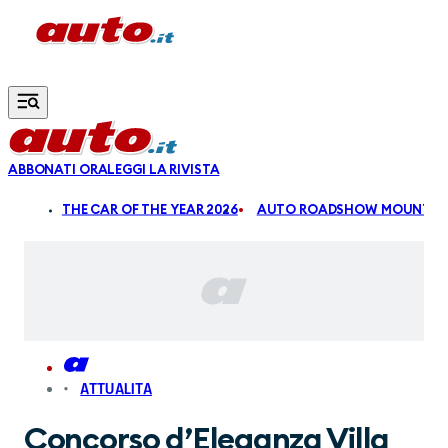
Vai al contenuto principale
ABBONATI ORA
LEGGI LA RIVISTA
ALDI
THE CAR OF THE YEAR 2026
AUTO ROADSHOW MOUNTAIN
ATTUALITA
Concorso d’Eleganza Villa