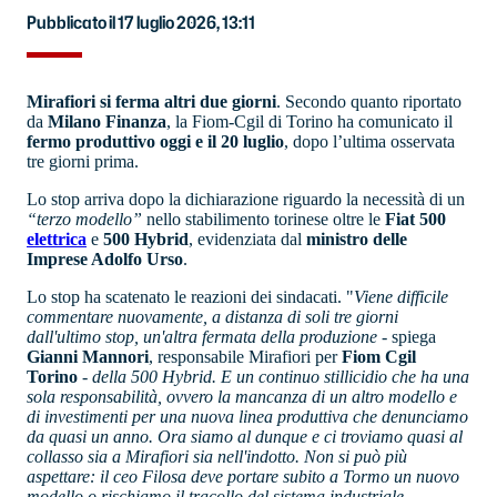
Pubblicato il 17 luglio 2026, 13:11
Mirafiori si ferma altri due giorni
. Secondo quanto riportato
da
Milano Finanza
, la Fiom-Cgil di Torino ha comunicato il
fermo produttivo oggi e il 20 luglio
, dopo l’ultima osservata
tre giorni prima.
Lo stop arriva dopo la dichiarazione riguardo la necessità di un
“terzo modello”
nello stabilimento torinese oltre le
Fiat 500
elettrica
e
500 Hybrid
, evidenziata dal
ministro delle
Imprese Adolfo Urso
.
Lo stop ha scatenato le reazioni dei sindacati. "
Viene difficile
commentare nuovamente, a distanza di soli tre giorni
dall'ultimo stop, un'altra fermata della produzione
- spiega
Gianni Mannori
, responsabile Mirafiori per
Fiom Cgil
Torino
-
della 500 Hybrid. E un continuo stillicidio che ha una
sola responsabilità, ovvero la mancanza di un altro modello e
di investimenti per una nuova linea produttiva che denunciamo
da quasi un anno. Ora siamo al dunque e ci troviamo quasi al
collasso sia a Mirafiori sia nell'indotto. Non si può più
aspettare: il ceo Filosa deve portare subito a Tormo un nuovo
modello o rischiamo il tracollo del sistema industriale