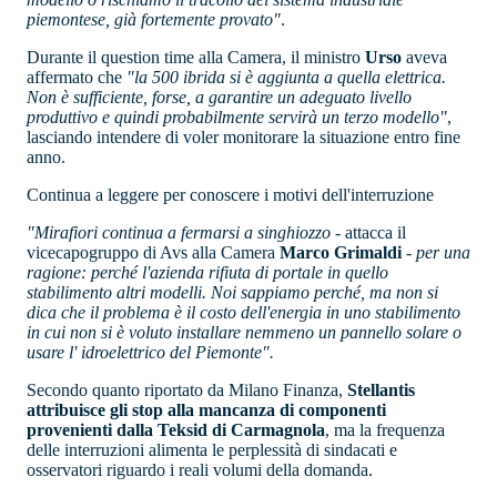
piemontese, già fortemente provato"
.
Durante il question time alla Camera, il ministro
Urso
aveva
affermato che
"la 500 ibrida si è aggiunta a quella elettrica.
Non è sufficiente, forse, a garantire un adeguato livello
produttivo e quindi probabilmente servirà un terzo modello"
,
lasciando intendere di voler monitorare la situazione entro fine
anno.
Continua a leggere per conoscere i motivi dell'interruzione
"Mirafiori continua a fermarsi a singhiozzo
- attacca il
vicecapogruppo di Avs alla Camera
Marco Grimaldi
-
per una
ragione: perché l'azienda rifiuta di portale in quello
stabilimento altri modelli. Noi sappiamo perché, ma non si
dica che il problema è il costo dell'energia in uno stabilimento
in cui non si è voluto installare nemmeno un pannello solare o
usare l' idroelettrico del Piemonte".
Secondo quanto riportato da Milano Finanza,
Stellantis
attribuisce gli stop alla mancanza di componenti
provenienti dalla Teksid di Carmagnola
, ma la frequenza
delle interruzioni alimenta le perplessità di sindacati e
osservatori riguardo i reali volumi della domanda.