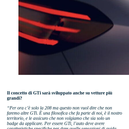
Il concetto di GTi sarà sviluppato anche su vetture più
grandi?
“Per ora c’è solo la 208 ma questo non vuol dire che non
faremo altre GTi. È una filosofica che fa parte di noi, è il nostro
territorio, e le assicuro che non volgiamo che sia solo un
badge da applicare. Per essere GTi, l’auto deve avere
caratteristiche specifiche per dare quelle sensazioni di guida