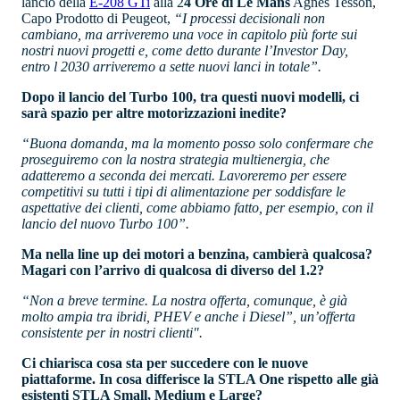
lancio della
E-208 GTi
alla 2
4 Ore di Le Mans
Agnes Tesson,
Capo Prodotto di Peugeot,
“I processi decisionali non
cambiano, ma arriveremo una voce in capitolo più forte sui
nostri nuovi progetti e, come detto durante l’Investor Day,
entro l 2030 arriveremo a sette nuovi lanci in totale”.
Dopo il lancio del Turbo 100, tra questi nuovi modelli, ci
sarà spazio per altre motorizzazioni inedite?
“Buona domanda, ma la momento posso solo confermare che
proseguiremo con la nostra strategia multienergia, che
adatteremo a seconda dei mercati. Lavoreremo per essere
competitivi su tutti i tipi di alimentazione per soddisfare le
aspettative dei clienti, come abbiamo fatto, per esempio, con il
lancio del nuovo Turbo 100”.
Ma nella line up dei motori a benzina, cambierà qualcosa?
Magari con l’arrivo di qualcosa di diverso del 1.2?
“Non a breve termine. La nostra offerta, comunque, è già
molto ampia tra ibridi, PHEV e anche i Diesel”, un’offerta
consistente per in nostri clienti".
Ci chiarisca cosa sta per succedere con le nuove
piattaforme. In cosa differisce la STLA One rispetto alle già
esistenti STLA Small, Medium e Large?