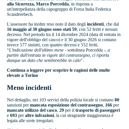
alla Sicurezza, Marco Porcedda
, in risposta a
un'interpellanza della capogruppo di Forza Italia Federica
Scanderebech.
L'assessore ha inoltre reso noto il dato degli
incidenti
, che dal
16 maggio al 30 giugno sono stati 59
, con 52 feriti e nessun
decesso. Nel periodo tra il 14 dicembre 2024 (data di entrata in
vigore dell'obbligo del casco) e il 30 giugno 2026 si contano
invece 577 sinistri, con quattro decessi e 552 feriti.
“
L'indicazione dell'ultimo mese
- sottolinea Porcedda -,
a
partire dall'entrata in vigore del contrassegno, ci riporta
dunque un dato che sembrerebbe in calo
".
Continua a leggere per scoprire le ragioni delle multe
elevate a Torino
Meno incidenti
Nel dettaglio, nei 103 servizi della polizia locale si contano
80
sanzioni per
mancata esposizione del contrassegno
,
166
per
mancato utilizzo del casco
,
29
per il
trasporto di passeggeri
e
693
per
altre infrazioni
, la cui stragrande maggioranza è
legata alle soste irregolari.