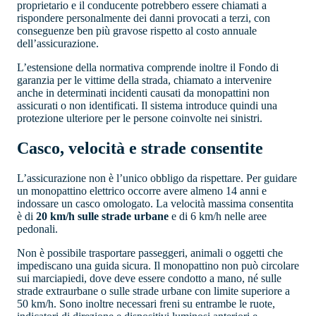
proprietario e il conducente potrebbero essere chiamati a
rispondere personalmente dei danni provocati a terzi, con
conseguenze ben più gravose rispetto al costo annuale
dell’assicurazione.
L’estensione della normativa comprende inoltre il Fondo di
garanzia per le vittime della strada, chiamato a intervenire
anche in determinati incidenti causati da monopattini non
assicurati o non identificati. Il sistema introduce quindi una
protezione ulteriore per le persone coinvolte nei sinistri.
Casco, velocità e strade consentite
L’assicurazione non è l’unico obbligo da rispettare. Per guidare
un monopattino elettrico occorre avere almeno 14 anni e
indossare un casco omologato. La velocità massima consentita
è di
20 km/h sulle strade urbane
e di 6 km/h nelle aree
pedonali.
Non è possibile trasportare passeggeri, animali o oggetti che
impediscano una guida sicura. Il monopattino non può circolare
sui marciapiedi, dove deve essere condotto a mano, né sulle
strade extraurbane o sulle strade urbane con limite superiore a
50 km/h. Sono inoltre necessari freni su entrambe le ruote,