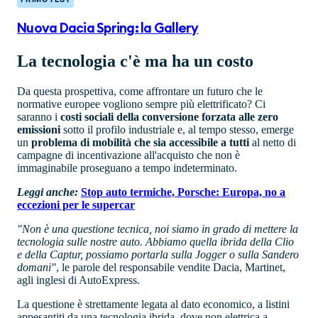
Nuova Dacia Spring: la Gallery
La tecnologia c'è ma ha un costo
Da questa prospettiva, come affrontare un futuro che le
normative europee vogliono sempre più elettrificato? Ci
saranno i
costi sociali della conversione forzata alle zero
emissioni
sotto il profilo industriale e, al tempo stesso, emerge
un
problema di mobilità che sia accessibile a tutti
al netto di
campagne di incentivazione all'acquisto che non è
immaginabile proseguano a tempo indeterminato.
Leggi anche:
Stop auto termiche, Porsche: Europa, no a
eccezioni per le supercar
"Non è una questione tecnica, noi siamo in grado di mettere la
tecnologia sulle nostre auto. Abbiamo quella ibrida della Clio
e della Captur, possiamo portarla sulla Jogger o sulla Sandero
domani"
, le parole del responsabile vendite Dacia, Martinet,
agli inglesi di AutoExpress.
La questione è strettamente legata al dato economico, a listini
appesantiti da una tecnologia ibrida, dove non elettrica a