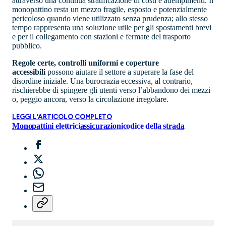
attraverso una continua stratificazione di costi e adempimenti. Il
monopattino resta un mezzo fragile, esposto e potenzialmente
pericoloso quando viene utilizzato senza prudenza; allo stesso
tempo rappresenta una soluzione utile per gli spostamenti brevi
e per il collegamento con stazioni e fermate del trasporto
pubblico.
Regole certe, controlli uniformi e coperture
accessibili
possono aiutare il settore a superare la fase del
disordine iniziale. Una burocrazia eccessiva, al contrario,
rischierebbe di spingere gli utenti verso l’abbandono dei mezzi
o, peggio ancora, verso la circolazione irregolare.
LEGGI L'ARTICOLO COMPLETO
Monopattini elettrici
assicurazioni
codice della strada