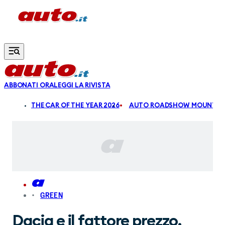
Vai al contenuto principale
ABBONATI ORA
LEGGI LA RIVISTA
ALDI
THE CAR OF THE YEAR 2026
AUTO ROADSHOW MOUNTAIN
GREEN
Dacia e il fattore prezzo,