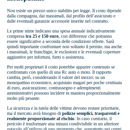
Non esiste un prezzo unico stabilito per legge. Il costo dipende
dalla compagnia, dai massimali, dal profilo dell’assicurato e
dalle eventuali garanzie accessorie inserite nel contratto.
Le prime stime indicano una spesa annuale indicativamente
compresa
tra 25 e 150 euro
, con differenze che potranno
essere significative a seconda delle condizioni offerte. Sarà
quindi importante confrontare non soltanto il premio, ma anche
i massimali, le franchigie, le esclusioni e le eventuali coperture
aggiuntive per infortuni, furto o assistenza.
Per molti proprietari il costo potrebbe apparire contenuto se
confrontato con quello di una Rc auto o moto. Il rapporto
cambia, però, considerando il valore del mezzo: su un
monopattino economico, acquistato magari per poche centinaia
di euro, assicurazione, contrassegno e adempimenti
amministrativi possono incidere in maniera proporzionalmente
molto più pesante.
La sicurezza e la tutela delle vittime devono restare prioritarie,
ma il mercato avrà bisogno di
polizze semplici, trasparenti e
realmente proporzionate al rischio
. In caso contrario, il
pericolo è trasformare una misura condivisibile in un ulteriore
ostacolo all’utilizzo di uno strumento che, soprattutto nei centri