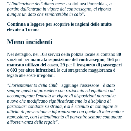
“
L'indicazione dell'ultimo mese
- sottolinea Porcedda -,
a
partire dall'entrata in vigore del contrassegno, ci riporta
dunque un dato che sembrerebbe in calo
".
Continua a leggere per scoprire le ragioni delle multe
elevate a Torino
Meno incidenti
Nel dettaglio, nei 103 servizi della polizia locale si contano
80
sanzioni per
mancata esposizione del contrassegno
,
166
per
mancato utilizzo del casco
,
29
per il
trasporto di passeggeri
e
693
per
altre infrazioni
, la cui stragrande maggioranza è
legata alle soste irregolari.
"L'orientamento della Città
- aggiunge l’assessore -
è stato
sempre quello di procedere con raziocinio ed equilibrio ad
accompagnare l'entrata in vigore di disposizioni normative
nuove che modificano significativamente la disciplina di
particolari condotte su strada, e si è ritenuto di coniugare le
attività di prevenzione e informazione con quelle di intervento e
repressione, con l'intendimento di pervenire sempre comunque
all'osservanza delle regole"
.