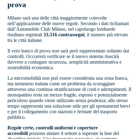
prova
Milano sarà una delle città maggiormente coinvolte
nell’applicazione delle nuove regole. Secondo i dati richiamati
dall’Automobile Club Milano, nel capoluogo lombardo
risultano registrati
33.316 contrassegni
, il numero più elevato
tra le città italiane.
Il vero banco di prova non sarà però rappresentato soltanto dai
controlli. Occorrerà verificare se il nuovo sistema riuscirà
davvero a coniugare sicurezza, semplicità amministrativa e
sostenibilità economica.
La micromobilità non può essere considerata una zona franca,
ma nemmeno trattata come un problema da scoraggiare
attraverso una continua stratificazione di costi e adempimenti. Il
monopattino resta un mezzo fragile, esposto e potenzialmente
pericoloso quando viene utilizzato senza prudenza; allo stesso
tempo rappresenta una soluzione utile per gli spostamenti brevi
e per il collegamento con stazioni e fermate del trasporto
pubblico.
Regole certe, controlli uniformi e coperture
accessibili
possono aiutare il settore a superare la fase del
disordine iniziale. Una burocrazia eccessiva, al contrario,