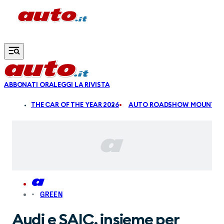
Vai al contenuto principale
ABBONATI ORA
LEGGI LA RIVISTA
ALDI
THE CAR OF THE YEAR 2026
AUTO ROADSHOW MOUNTAIN
GREEN
Audi e SAIC, insieme per