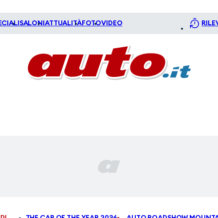
ECIALI
SALONI
ATTUALITÀ
FOTO
VIDEO
RILE
DI
THE CAR OF THE YEAR 2026
AUTO ROADSHOW MOUNTA