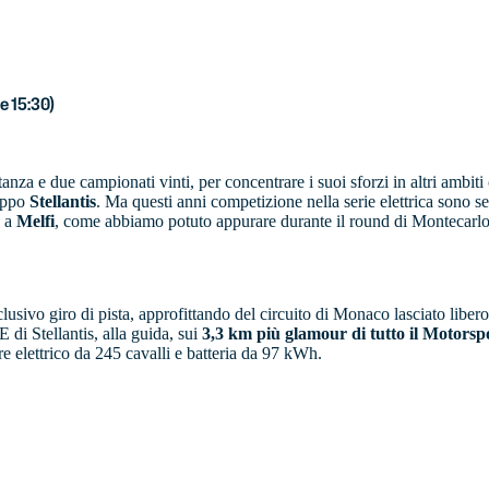
e 15:30)
tanza e due campionati vinti, per concentrare i suoi sforzi in altri ambiti
ruppo
Stellantis
. Ma questi anni competizione nella serie elettrica sono se
o a
Melfi
, come abbiamo potuto appurare durante il round di Montecarl
sclusivo giro di pista, approfittando del circuito di Monaco lasciato libe
 di Stellantis, alla guida, sui
3,3 km più glamour di tutto il Motorsp
ore elettrico da 245 cavalli e batteria da 97 kWh.