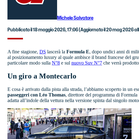
Michele Salvatore
Pubblicato il 18 maggio 2026, 17:06
(Aggiornato il 20 mag 2026 all
A fine stagione,
DS
lascerà la
Formula E
, dopo undici anni di mili
al posizionamento luxury al quale ambisce il brand francese del g
particolare modo sulla
N°8
e sul
nuovo Suv N°7
che verrà prodott
Un giro a Montecarlo
E cosa è arrivato dalla pista alla strada, l’abbiamo scoperto in un e
passeggeri con Léo Thomas
, direttore del programma di Formula E
adatta all’indole della vettura nella versione spinta dal singolo mot