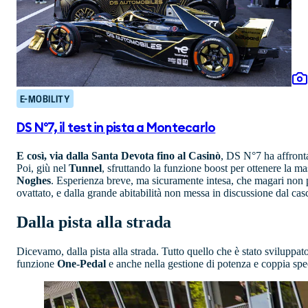
E-MOBILITY
DS N°7, il test in pista a Montecarlo
E così, via dalla Santa Devota fino al Casinò
, DS N°7 ha affronta
Poi, giù nel
Tunnel
, sfruttando la funzione boost per ottenere la 
Noghes
. Esperienza breve, ma sicuramente intesa, che magari non p
ovattato, e dalla grande abitabilità non messa in discussione dal cas
Dalla pista alla strada
Dicevamo, dalla pista alla strada. Tutto quello che è stato sviluppato
funzione
One-Pedal
e anche nella gestione di potenza e coppia spe