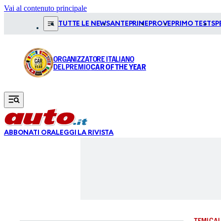
Vai al contenuto principale
TUTTE LE NEWS
ANTEPRIME
PROVE
PRIMO TEST
SP
ORGANIZZATORE ITALIANO
DEL PREMIO
CAR OF THE YEAR
ABBONATI ORA
LEGGI LA RIVISTA
TEMI CAL