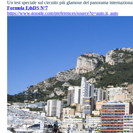
Un test speciale sul circuito più glamour del panorama internazionale
Formula E
ds
DS N°7
https://www.google.com/preferences/source?q=auto.it
,
auto