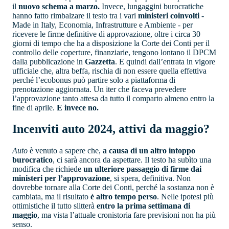
il
nuovo schema a marzo.
Invece, lungaggini burocratiche
hanno fatto rimbalzare il testo tra i vari
ministeri coinvolti
-
Made in Italy, Economia, Infrastrutture e Ambiente - per
ricevere le firme definitive di approvazione, oltre i circa 30
giorni di tempo che ha a disposizione la Corte dei Conti per il
controllo delle coperture, finanziarie, tengono lontano il DPCM
dalla pubblicazione in
Gazzetta
. E quindi dall’entrata in vigore
ufficiale che, altra beffa, rischia di non essere quella effettiva
perché l’ecobonus può partire solo a piattaforma di
prenotazione aggiornata. Un iter che faceva prevedere
l’approvazione tanto attesa da tutto il comparto almeno entro la
fine di aprile.
E invece no.
Incenviti auto 2024, attivi da maggio?
Auto
è venuto a sapere che,
a causa di un altro intoppo
burocratico
, ci sarà ancora da aspettare. Il testo ha subìto una
modifica che richiede
un ulteriore passaggio di firme dai
ministeri per l’approvazione
, si spera, definitiva. Non
dovrebbe tornare alla Corte dei Conti, perché la sostanza non è
cambiata, ma il risultato
è altro tempo perso
. Nelle ipotesi più
ottimistiche il tutto slitterà
entro la prima settimana di
maggio
, ma vista l’attuale cronistoria fare previsioni non ha più
senso.