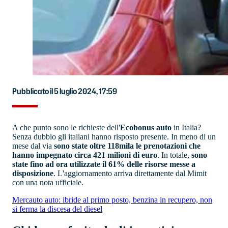
Pubblicato il 5 luglio 2024, 17:59
A che punto sono le richieste dell'
Ecobonus auto
in Italia?
Senza dubbio gli italiani hanno risposto presente. In meno di un
mese dal via
sono state oltre 118mila le prenotazioni che
hanno impegnato circa 421 milioni di euro
. In totale,
sono
state fino ad ora utilizzate il 61% delle risorse messe a
disposizione
. L'aggiornamento arriva direttamente dal Mimit
con una nota ufficiale.
Mercauto auto: ibride al primo posto, benzina in recupero, non
si ferma la discesa del diesel