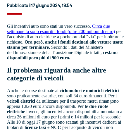
Pubblicato il 17 giugno 2024, 19:54
Gli incentivi auto sono stati un vero successo.
Circa due
settimane fa sono esauriti i fondi (oltre 200 milioni di euro)
per
l'acquisto di auto elettriche a poche ore dal "via" per inoltrare le
richieste.
Ora però, anche i fondi destinati alle vetture usate
stanno per terminare.
Secondo i dati del Ministero
dell'Innovazione e della Transizione Digitale infatti,
restano
disponibili poco più di 900 euro.
Il problema riguarda anche altre
categorie di veicoli
Anche le risorse destinate ai
ciclomotori e motocicli elettrici
sono praticamente esaurite, con soli 34 euro rimanenti. Per i
veicoli elettrici
da utilizzare per il trasporto merci rimangono
appena 1.820 euro ancora disponibili. Per le
due ruote
elettriche
invece, gli incentivi ancora disponibili ammontano a
circa 26 milioni di euro per i primi e 14 milioni per le seconde.
Alle 10 di oggi 17 giugno sono scattati gli incentivi dedicati ai
titolari di
licenze taxi e NCC
per l'acquisto di veicoli non