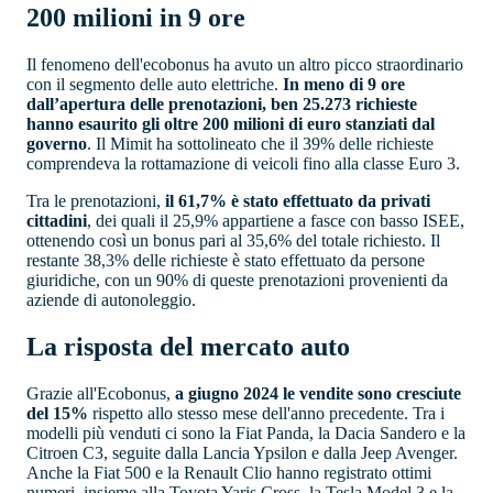
200 milioni in 9 ore
Il fenomeno dell'ecobonus ha avuto un altro picco straordinario
con il segmento delle auto elettriche.
In meno di 9 ore
dall’apertura delle prenotazioni, ben 25.273 richieste
hanno esaurito gli oltre 200 milioni di euro stanziati dal
governo
. Il Mimit ha sottolineato che il 39% delle richieste
comprendeva la rottamazione di veicoli fino alla classe Euro 3.
Tra le prenotazioni,
il 61,7% è stato effettuato da privati
cittadini
, dei quali il 25,9% appartiene a fasce con basso ISEE,
ottenendo così un bonus pari al 35,6% del totale richiesto. Il
restante 38,3% delle richieste è stato effettuato da persone
giuridiche, con un 90% di queste prenotazioni provenienti da
aziende di autonoleggio.
La risposta del mercato auto
Grazie all'Ecobonus,
a giugno 2024 le vendite sono cresciute
del 15%
rispetto allo stesso mese dell'anno precedente. Tra i
modelli più venduti ci sono la Fiat Panda, la Dacia Sandero e la
Citroen C3, seguite dalla Lancia Ypsilon e dalla Jeep Avenger.
Anche la Fiat 500 e la Renault Clio hanno registrato ottimi
numeri, insieme alla Toyota Yaris Cross, la Tesla Model 3 e la