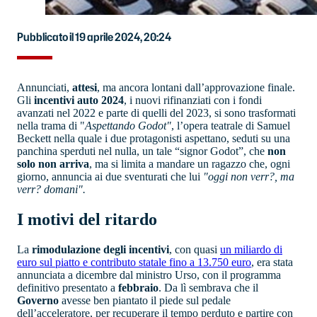
Pubblicato il 19 aprile 2024, 20:24
Annunciati,
attesi
, ma ancora lontani dall’approvazione finale.
Gli
incentivi auto 2024
, i nuovi rifinanziati con i fondi
avanzati nel 2022 e parte di quelli del 2023, si sono trasformati
nella trama di "
Aspettando Godot"
, l’opera teatrale di Samuel
Beckett nella quale i due protagonisti aspettano, seduti su una
panchina sperduti nel nulla, un tale “signor Godot”, che
non
solo non arriva
, ma si limita a mandare un ragazzo che, ogni
giorno, annuncia ai due sventurati che lui
"oggi non verr?, ma
verr? domani".
I motivi del ritardo
La
rimodulazione degli incentivi
, con quasi
un miliardo di
euro sul piatto e contributo statale fino a 13.750 euro
, era stata
annunciata a dicembre dal ministro Urso, con il programma
definitivo presentato a
febbraio
. Da lì sembrava che il
Governo
avesse ben piantato il piede sul pedale
dell’acceleratore, per recuperare il tempo perduto e partire con