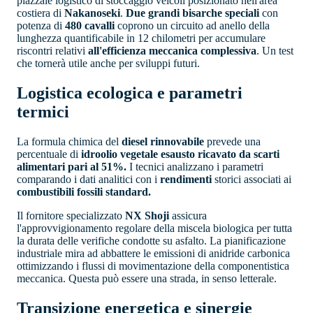
piazzale logistico di stoccaggio veicoli posizionato nell'area
costiera di
Nakanoseki
.
Due grandi bisarche speciali
con
potenza di
480 cavalli
coprono un circuito ad anello della
lunghezza quantificabile in 12 chilometri per accumulare
riscontri relativi
all'efficienza meccanica complessiva
. Un test
che tornerà utile anche per sviluppi futuri.
Logistica ecologica e parametri
termici
La formula chimica del
diesel rinnovabile
prevede una
percentuale di
idroolio
vegetale esausto ricavato da scarti
alimentari
pari al 51%.
I tecnici analizzano i parametri
comparando i dati analitici con i
rendimenti
storici associati ai
combustibili fossili standard.
Il fornitore specializzato
NX Shoji
assicura
l'approvvigionamento regolare della miscela biologica per tutta
la durata delle verifiche condotte su asfalto. La pianificazione
industriale mira ad abbattere le emissioni di anidride carbonica
ottimizzando i flussi di movimentazione della componentistica
meccanica. Questa può essere una strada, in senso letterale.
Transizione energetica e sinergie