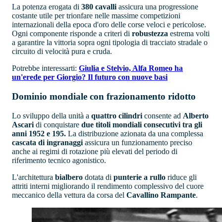
La potenza erogata di
380 cavalli
assicura una progressione
costante utile per trionfare nelle massime competizioni
internazionali della epoca d'oro delle corse veloci e pericolose.
Ogni componente risponde a criteri di
robustezza
estrema volti
a garantire la vittoria sopra ogni tipologia di tracciato stradale o
circuito di velocità pura e cruda.
Potrebbe interessarti:
Giulia e Stelvio, Alfa Romeo ha
un'erede per Giorgio? Il futuro con nuove basi
Dominio mondiale con frazionamento ridotto
Lo sviluppo della unità a
quattro cilindri
consente ad
Alberto
Ascari
di conquistare
due titoli mondiali consecutivi tra gli
anni 1952 e 195.
La distribuzione azionata da una complessa
cascata di ingranaggi
assicura un funzionamento preciso
anche ai regimi di rotazione più elevati del periodo di
riferimento tecnico agonistico.
L'architettura
bialbero
dotata di
punterie a rullo
riduce gli
attriti interni migliorando il rendimento complessivo del cuore
meccanico della vettura da corsa del
Cavallino Rampante
.