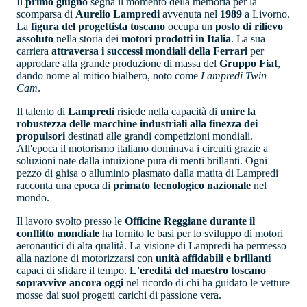
Il
primo giugno
segna il momento della memoria per la
scomparsa di
Aurelio Lampredi
avvenuta nel
1989
a Livorno.
La
figura del progettista toscano
occupa un
posto di rilievo
assoluto
nella storia dei
motori prodotti in
Italia
. La sua
carriera
attraversa i successi mondiali della Ferrari
per
approdare alla grande produzione di massa del
Gruppo Fiat
,
dando nome al mitico bialbero, noto come
Lampredi Twin
Cam
.
Il talento di
Lampredi
risiede nella capacità di
unire la
robustezza delle macchine industriali alla finezza dei
propulsori
destinati alle grandi competizioni mondiali.
All'epoca il motorismo italiano dominava i circuiti grazie a
soluzioni nate dalla intuizione pura di menti brillanti. Ogni
pezzo di ghisa o alluminio plasmato dalla matita di Lampredi
racconta una epoca di
primato
tecnologico
nazionale
nel
mondo.
Il lavoro svolto presso le
Officine Reggiane durante il
conflitto mondiale
ha fornito le basi per lo sviluppo di motori
aeronautici di alta qualità. La visione di Lampredi ha permesso
alla nazione di motorizzarsi con
unità affidabili e brillanti
capaci di sfidare il tempo.
L'eredità del maestro toscano
sopravvive ancora oggi
nel ricordo di chi ha guidato le vetture
mosse dai suoi progetti carichi di passione vera.