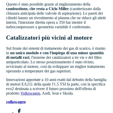
Questo è stato possibile grazie al miglioramento della
combustione, che resta a Ciclo Miller
(caratterizzato dalla
chiusura anticipata delle valvole di aspirazione). Le pareti dei
cilindri hanno un rivestimento al plasma che ne riduce gli attriti
interni, l'iniezione diretta opera a 350 bar mentre il
turbocompressore a geometria variabile è confermato.
Catalizzatori più vicini al motore
Sul fronte dei sistemi di trattamento dei gas di scarico, è riunito
in
un unico modulo e con l'impiego di una minor quantità
di metalli rari
, l'insieme dei catalizzatori a tre vie e del filtro
antiparticolato. Lo stesso posizionamento è stato rivisto,
avvicinato al motore, così da sviluppare un miglior trattamento
operando a temperature dei gas superiori.
Innovazioni apportate a 10 anni esatti dal debutto della famiglia
di motori EA211 della quale l'1.5 TSI fa parte, con la specifica
evo2 destinata a scrivere il futuro prossimo dell'offerta di
prodotto
Volkswagen
, Audi, Seat e Skoda.
volkswagen