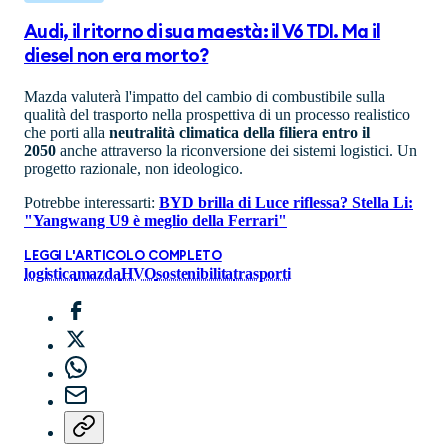
Audi, il ritorno di sua maestà: il V6 TDI. Ma il
diesel non era morto?
Mazda valuterà l'impatto del cambio di combustibile sulla
qualità del trasporto nella prospettiva di un processo realistico
che porti alla
neutralità climatica della filiera entro il
2050
anche attraverso la riconversione dei sistemi logistici. Un
progetto razionale, non ideologico.
Potrebbe interessarti:
BYD brilla di Luce riflessa? Stella Li:
"Yangwang U9 è meglio della Ferrari"
LEGGI L'ARTICOLO COMPLETO
logistica
mazda
HVO
sostenibilita
trasporti