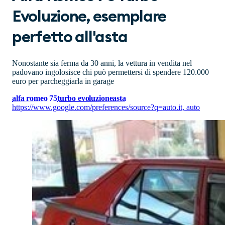
Evoluzione, esemplare
perfetto all'asta
Nonostante sia ferma da 30 anni, la vettura in vendita nel
padovano ingolosisce chi può permettersi di spendere 120.000
euro per parcheggiarla in garage
alfa romeo 75
turbo evoluzione
asta
https://www.google.com/preferences/source?q=auto.it
,
auto