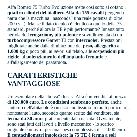
Alfa Romeo 75 Turbo Evoluzione mette così sotto al cofano i
quattro cilindri del bialbero Alfa da 155 cavalli
(leggenda
narra che la macchina "nasconda" una reale potenza di oltre
200 cv...). Ma, se il dato tecnico è identico a quello della 75
standard, perché allora la TE è più performante? Innanzitutto
per via dell'
erogazione, più potente
e sovralimentata da un
turbocompressore
Garrett T3 con
intercooler
. Prestazioni
migliorate anche dalla diminuzione del
peso, alleggerito a
1.000 kg
o poco più, ai lavori sul telaio, alle
sospensioni più
rigide
, al
potenziamento dell'impianto frenante
e
all'allargamento dei passaruota.
CARATTERISTICHE
VANTAGGIOSE
Un esemplare della "belva" di casa Alfa è in vendita al prezzo
di
120.000 euro
.
Le condizioni sembrano perfette
, anche
l'interno dell'abitacolo è rimasto curatissimo in molti particolari,
nonostante l'auto, secondo quanto scritto dal venditore, sia
ferma da 30 anni
, praticamente dalla nascita. Ovviamente,
sono stati fatti dei lavori a livello meccanico - lo scarico
originale è nuovo - per una spesa complessiva di 12.000 euro.
Il contachilometri ingolosisce: la 75 TE è ferma a soli