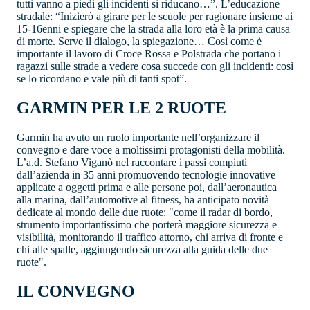
tutti vanno a piedi gli incidenti si riducano…”. L’educazione
stradale: “Inizierò a girare per le scuole per ragionare insieme ai
15-16enni e spiegare che la strada alla loro età è la prima causa
di morte. Serve il dialogo, la spiegazione… Così come è
importante il lavoro di Croce Rossa e Polstrada che portano i
ragazzi sulle strade a vedere cosa succede con gli incidenti: così
se lo ricordano e vale più di tanti spot”.
GARMIN PER LE 2 RUOTE
Garmin ha avuto un ruolo importante nell’organizzare il
convegno e dare voce a moltissimi protagonisti della mobilità.
L’a.d. Stefano Viganò nel raccontare i passi compiuti
dall’azienda in 35 anni promuovendo tecnologie innovative
applicate a oggetti prima e alle persone poi, dall’aeronautica
alla marina, dall’automotive al fitness, ha anticipato novità
dedicate al mondo delle due ruote: "come il radar di bordo,
strumento importantissimo che porterà maggiore sicurezza e
visibilità, monitorando il traffico attorno, chi arriva di fronte e
chi alle spalle, aggiungendo sicurezza alla guida delle due
ruote".
IL CONVEGNO