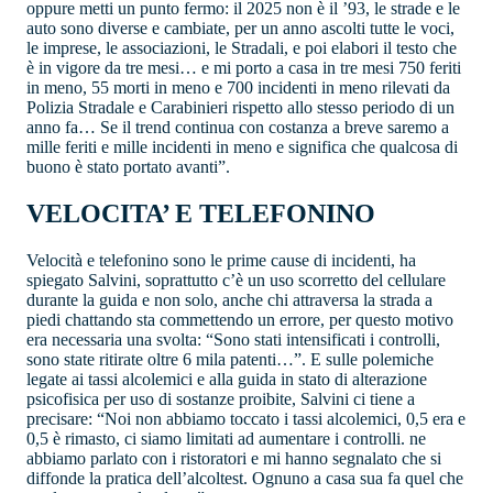
oppure metti un punto fermo: il 2025 non è il ’93, le strade e le
auto sono diverse e cambiate, per un anno ascolti tutte le voci,
le imprese, le associazioni, le Stradali, e poi elabori il testo che
è in vigore da tre mesi… e mi porto a casa in tre mesi 750 feriti
in meno, 55 morti in meno e 700 incidenti in meno rilevati da
Polizia Stradale e Carabinieri rispetto allo stesso periodo di un
anno fa… Se il trend continua con costanza a breve saremo a
mille feriti e mille incidenti in meno e significa che qualcosa di
buono è stato portato avanti”.
VELOCITA’ E TELEFONINO
Velocità e telefonino sono le prime cause di incidenti, ha
spiegato Salvini, soprattutto c’è un uso scorretto del cellulare
durante la guida e non solo, anche chi attraversa la strada a
piedi chattando sta commettendo un errore, per questo motivo
era necessaria una svolta: “Sono stati intensificati i controlli,
sono state ritirate oltre 6 mila patenti…”. E sulle polemiche
legate ai tassi alcolemici e alla guida in stato di alterazione
psicofisica per uso di sostanze proibite, Salvini ci tiene a
precisare: “Noi non abbiamo toccato i tassi alcolemici, 0,5 era e
0,5 è rimasto, ci siamo limitati ad aumentare i controlli. ne
abbiamo parlato con i ristoratori e mi hanno segnalato che si
diffonde la pratica dell’alcoltest. Ognuno a casa sua fa quel che