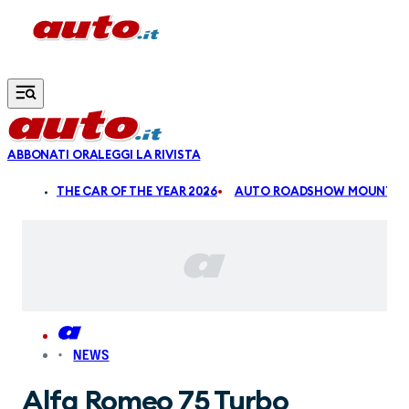
Vai al contenuto principale
ABBONATI ORA
LEGGI LA RIVISTA
ALDI
THE CAR OF THE YEAR 2026
AUTO ROADSHOW MOUNTAIN
NEWS
Alfa Romeo 75 Turbo