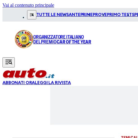
Vai al contenuto principale
TUTTE LE NEWS
ANTEPRIME
PROVE
PRIMO TEST
SP
ORGANIZZATORE ITALIANO
DEL PREMIO
CAR OF THE YEAR
ABBONATI ORA
LEGGI LA RIVISTA
TEMI CAL