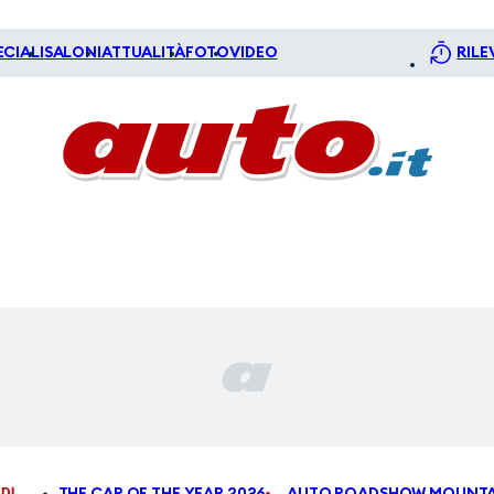
ECIALI
SALONI
ATTUALITÀ
FOTO
VIDEO
RILE
DI
THE CAR OF THE YEAR 2026
AUTO ROADSHOW MOUNTA