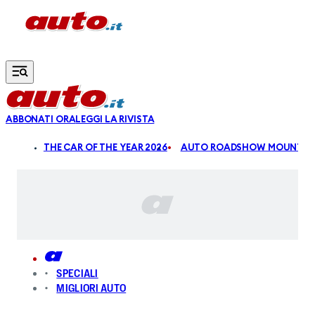
Vai al contenuto principale
ABBONATI ORA
LEGGI LA RIVISTA
ALDI
THE CAR OF THE YEAR 2026
AUTO ROADSHOW MOUNTAIN
SPECIALI
MIGLIORI AUTO