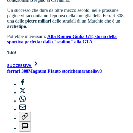
collezionismo legato al Cavallino.
Un successo che dura da oltre mezzo secolo, nelle prossime
pagine vi raccontiamo l'epopea della famiglia della Ferrari 308,
una delle
pietre
miliari
delle stradali di un Marchio che è un
archetipo
.
Potrebbe interessarti:
Alfa Romeo Giulia GT, storia della
sportiva perfetta: dalla "scalino" alla GTA
1
di
9
SUCCESSIVA
ferrari 308
Magnum PI
auto storiche
maranello
v8