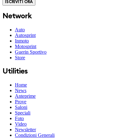
ISCRIVITI ORA
Network
Auto
Autosprint
Inmoto
Motosprint
Guerin Sportivo
Store
Utilities
Home
News
Anteprime
Prove
Saloni
Speciali
Foto
Video
Newsletter
Condizioni Generali