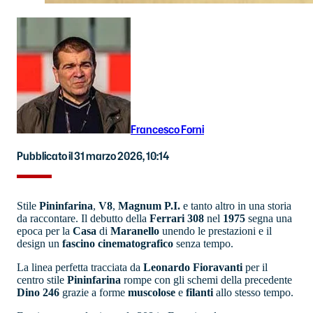
Francesco Forni
Pubblicato il 31 marzo 2026, 10:14
Stile
Pininfarina
,
V8
,
Magnum P.I.
e tanto altro in una storia
da raccontare. Il debutto della
Ferrari 308
nel
1975
segna una
epoca per la
Casa
di
Maranello
unendo le prestazioni e il
design un
fascino
cinematografico
senza tempo.
La linea perfetta tracciata da
Leonardo Fioravanti
per il
centro stile
Pininfarina
rompe con gli schemi della precedente
Dino 246
grazie a forme
muscolose
e
filanti
allo stesso tempo.