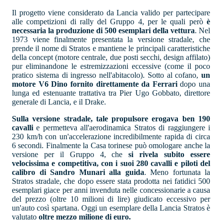
Il progetto viene considerato da Lancia valido per partecipare
alle competizioni di rally del Gruppo 4, per le quali però
è
necessaria la produzione di 500 esemplari della vettura
. Nel
1973 viene finalmente presentata la versione stradale, che
prende il nome di Stratos e mantiene le principali caratteristiche
della concept (motore centrale, due posti secchi, design affilato)
pur eliminandone le estremizzazioni eccessive (come il poco
pratico sistema di ingresso nell'abitacolo). Sotto al cofano,
un
motore V6 Dino fornito direttamente da Ferrari
dopo una
lunga ed estenuante trattativa tra Pier Ugo Gobbato, direttore
generale di Lancia, e il Drake.
Sulla versione stradale, tale propulsore erogava ben 190
cavalli
e permetteva all'aerodinamica Stratos di raggiungere i
230 km/h con un'accelerazione incredibilmente rapida di circa
6 secondi. Finalmente la Casa torinese può omologare anche la
versione per il Gruppo 4, che
si rivela subito essere
velocissima e competitiva, con i suoi 280 cavalli e piloti del
calibro di Sandro Munari alla guida
. Meno fortunata la
Stratos stradale, che dopo essere stata prodotta nei fatidici 500
esemplari giace per anni invenduta nelle concessionarie a causa
del prezzo (oltre 10 milioni di lire) giudicato eccessivo per
un'auto così spartana. Oggi un esemplare della Lancia Stratos è
valutato
oltre mezzo milione di euro.