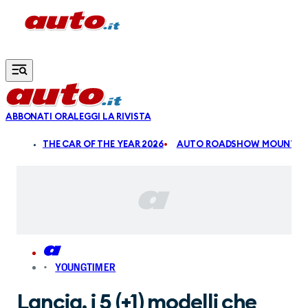
Vai al contenuto principale
ABBONATI ORA
LEGGI LA RIVISTA
ALDI
THE CAR OF THE YEAR 2026
AUTO ROADSHOW MOUNTAIN
YOUNGTIMER
Lancia, i 5 (+1) modelli che