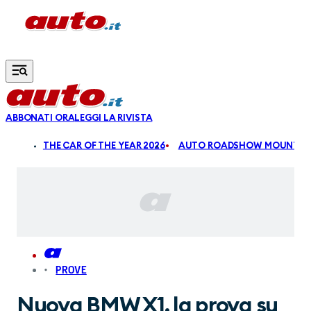
Vai al contenuto principale
ABBONATI ORA
LEGGI LA RIVISTA
ALDI
THE CAR OF THE YEAR 2026
AUTO ROADSHOW MOUNTAIN
PROVE
Nuova BMW X1, la prova su