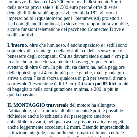
un prezzo d’attacco di 45.300 euro, ma l’allestimento Sport
della nostra prova sale a 48.500 euro perché offre di serie
dettagli di finitura più aggressivi, cerchi da 18”, gli ormai
imperscindibili (quantomeno per i “biemmvuisti) proiettori a
Led con gli anelli luminosi, lo sterzo con rapportatura variabile,
alcune funzioni telematiche del pacchetto Connected Drive e i
sedili sportivi.
L’interno
, oltre che luminoso, è anche spazioso e i sedili sono
sopraelevati, a vantaggio della visibilità e della sensazione di
benessere degli occupanti. Chi sta davanti siede quasi 4 cm più
in alto che in precedenza, mentre i passeggeri posteriori
svettano di oltre 6 cm. In più, chi sta dietro ha, nella peggiore
delle ipotesi, quasi 4 cm in più per le gambe, ma il guadagno
arriva a circa 7 se si sborsa qualcosa in più per avere il divano
scorrevole (l’escursione è di 13 cm).
Ci sono poi 85 litri
in più
di bagagliaio nella configurazione minima, e 200 in più in
quella massima.
IL MONTAGGIO trasversale
del motore ha allungato
l’abitacolo e, se si rinuncia all’allestimento Sport, è possibile
richiedere anche lo schienale del passeggero anteriore
abbattibile in avanti, nel qual caso si possono caricare oggetti
anche leggermente eccedenti i 2 metri. Essendo imprescindibile
la trazione integrale, è naturalmente rimasto il tunnel centrale