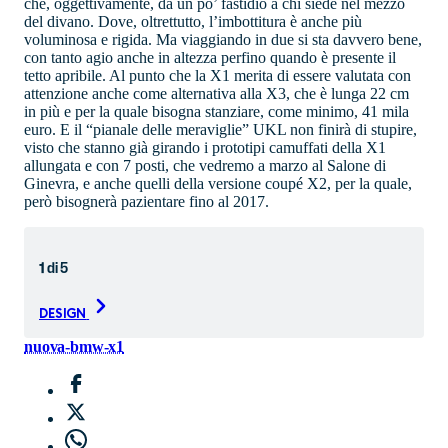
che, oggettivamente, dà un po’ fastidio a chi siede nel mezzo
del divano. Dove, oltrettutto, l’imbottitura è anche più
voluminosa e rigida. Ma viaggiando in due si sta davvero bene,
con tanto agio anche in altezza perfino quando è presente il
tetto apribile. Al punto che la X1 merita di essere valutata con
attenzione anche come alternativa alla X3, che è lunga 22 cm
in più e per la quale bisogna stanziare, come minimo, 41 mila
euro. E il “pianale delle meraviglie” UKL non finirà di stupire,
visto che stanno già girando i prototipi camuffati della X1
allungata e con 7 posti, che vedremo a marzo al Salone di
Ginevra, e anche quelli della versione coupé X2, per la quale,
però bisognerà pazientare fino al 2017.
1
di
5
DESIGN
nuova-bmw-x1