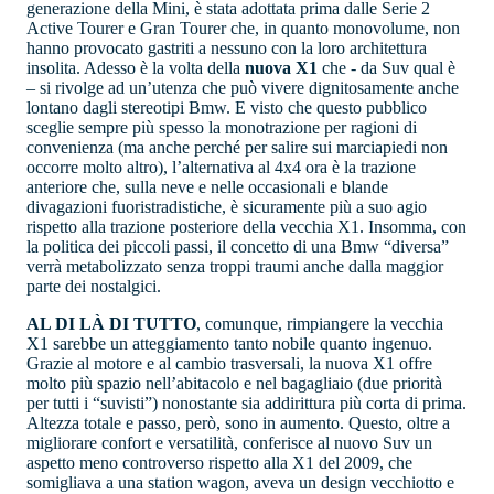
generazione della Mini, è stata adottata prima dalle Serie 2
Active Tourer e Gran Tourer che, in quanto monovolume, non
hanno provocato gastriti a nessuno con la loro architettura
insolita. Adesso è la volta della
nuova X1
che - da Suv qual è
– si rivolge ad un’utenza che può vivere dignitosamente anche
lontano dagli stereotipi Bmw. E visto che questo pubblico
sceglie sempre più spesso la monotrazione per ragioni di
convenienza (ma anche perché per salire sui marciapiedi non
occorre molto altro), l’alternativa al 4x4 ora è la trazione
anteriore che, sulla neve e nelle occasionali e blande
divagazioni fuoristradistiche, è sicuramente più a suo agio
rispetto alla trazione posteriore della vecchia X1. Insomma, con
la politica dei piccoli passi, il concetto di una Bmw “diversa”
verrà metabolizzato senza troppi traumi anche dalla maggior
parte dei nostalgici.
AL DI LÀ DI TUTTO
, comunque, rimpiangere la vecchia
X1 sarebbe un atteggiamento tanto nobile quanto ingenuo.
Grazie al motore e al cambio trasversali, la nuova X1 offre
molto più spazio nell’abitacolo e nel bagagliaio (due priorità
per tutti i “suvisti”) nonostante sia addirittura più corta di prima.
Altezza totale e passo, però, sono in aumento. Questo, oltre a
migliorare confort e versatilità, conferisce al nuovo Suv un
aspetto meno controverso rispetto alla X1 del 2009, che
somigliava a una station wagon, aveva un design vecchiotto e