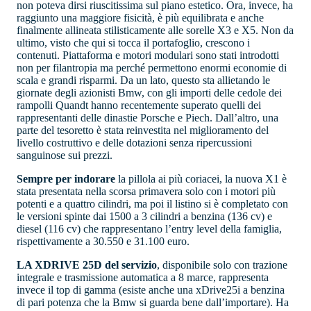
non poteva dirsi riuscitissima sul piano estetico. Ora, invece, ha
raggiunto una maggiore fisicità, è più equilibrata e anche
finalmente allineata stilisticamente alle sorelle X3 e X5. Non da
ultimo, visto che qui si tocca il portafoglio, crescono i
contenuti. Piattaforma e motori modulari sono stati introdotti
non per filantropia ma perché permettono enormi economie di
scala e grandi risparmi. Da un lato, questo sta allietando le
giornate degli azionisti Bmw, con gli importi delle cedole dei
rampolli Quandt hanno recentemente superato quelli dei
rappresentanti delle dinastie Porsche e Piech. Dall’altro, una
parte del tesoretto è stata reinvestita nel miglioramento del
livello costruttivo e delle dotazioni senza ripercussioni
sanguinose sui prezzi.
Sempre per indorare
la pillola ai più coriacei, la nuova X1 è
stata presentata nella scorsa primavera solo con i motori più
potenti e a quattro cilindri, ma poi il listino si è completato con
le versioni spinte dai 1500 a 3 cilindri a benzina (136 cv) e
diesel (116 cv) che rappresentano l’entry level della famiglia,
rispettivamente a 30.550 e 31.100 euro.
LA XDRIVE 25D del servizio
, disponibile solo con trazione
integrale e trasmissione automatica a 8 marce, rappresenta
invece il top di gamma (esiste anche una xDrive25i a benzina
di pari potenza che la Bmw si guarda bene dall’importare). Ha