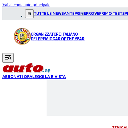
Vai al contenuto principale
TUTTE LE NEWS
ANTEPRIME
PROVE
PRIMO TEST
SP
ORGANIZZATORE ITALIANO
DEL PREMIO
CAR OF THE YEAR
ABBONATI ORA
LEGGI LA RIVISTA
TEMI CAL