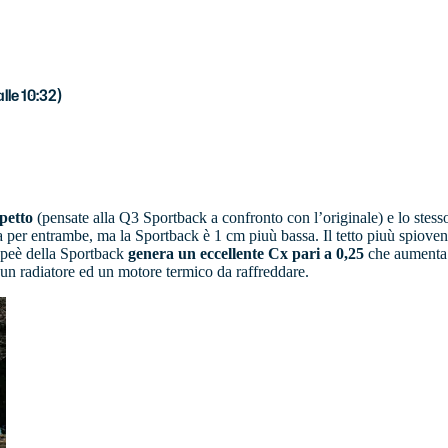
lle 10:32)
spetto
(pensate alla Q3 Sportback a confronto con l’originale) e lo stesso 
 per entrambe, ma la Sportback è 1 cm piuù bassa. Il tetto piuù spioven
oupeè della Sportback
genera un eccellente Cx pari a 0,25
che aumenta l
 un radiatore ed un motore termico da raffreddare.