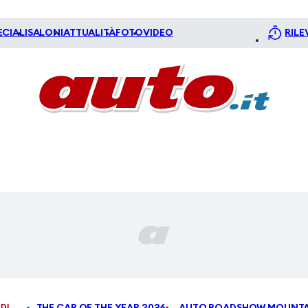
ECIALI
SALONI
ATTUALITÀ
FOTO
VIDEO
RILE
DI
THE CAR OF THE YEAR 2026
AUTO ROADSHOW MOUNTA