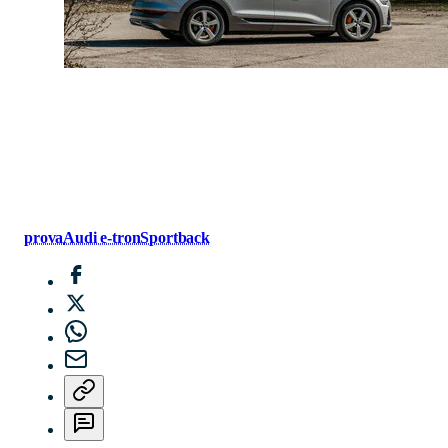
PRESENTAZIONE
prova
Audi e-tron
Sportback
2
INTERNI