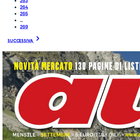
263
264
265
...
269
SUCCESSIVA