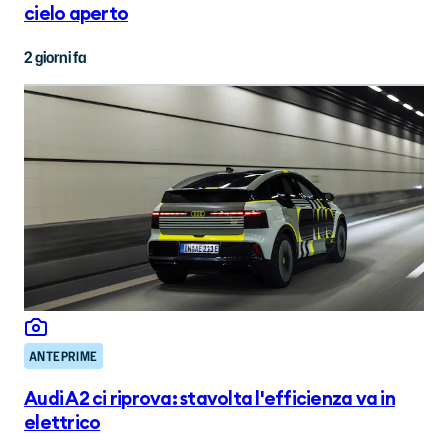
cielo aperto
2 giorni fa
ANTEPRIME
Audi A2 ci riprova: stavolta l'efficienza va in
elettrico