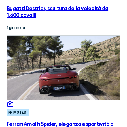
Bugatti Destrier, scultura della velocità da
1.600 cavalli
1 giorno fa
PRIMO TEST
Ferrari Amalfi Spider, eleganza e sportività a