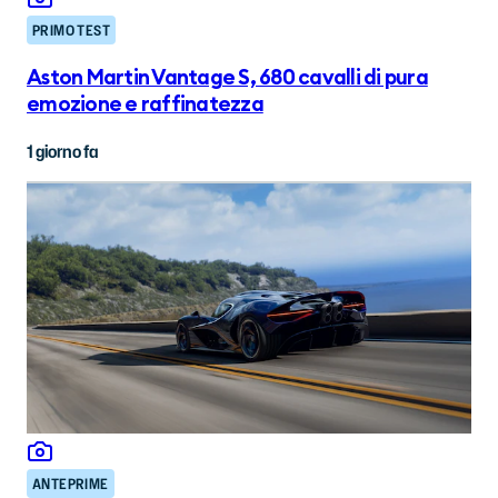
PRIMO TEST
Aston Martin Vantage S, 680 cavalli di pura
emozione e raffinatezza
1 giorno fa
ANTEPRIME