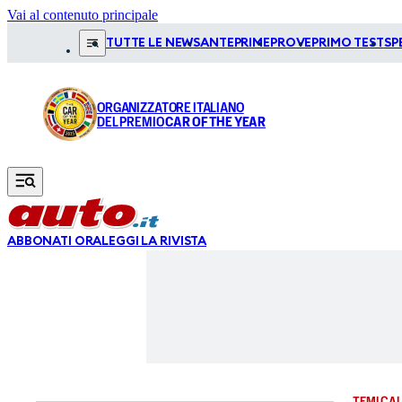
Vai al contenuto principale
TUTTE LE NEWS
ANTEPRIME
PROVE
PRIMO TEST
SP
ORGANIZZATORE ITALIANO
DEL PREMIO
CAR OF THE YEAR
ABBONATI ORA
LEGGI LA RIVISTA
TEMI CAL