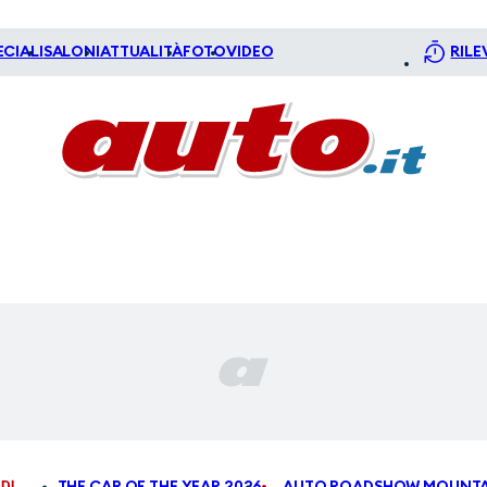
ECIALI
SALONI
ATTUALITÀ
FOTO
VIDEO
RILE
DI
THE CAR OF THE YEAR 2026
AUTO ROADSHOW MOUNTA