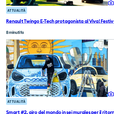
ATTUALITÀ
Renault Twingo E-Tech protagonista al Viva! Festiv
8 minuti fa
ATTUALITÀ
Smart #2, giro del mondo in sei murales per il ritor