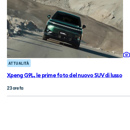
ATTUALITÀ
Xpeng G9L, le prime foto del nuovo SUV di lusso
23 ore fa