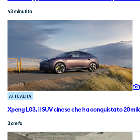
43 minuti fa
ATTUALITÀ
Xpeng L03, il SUV cinese che ha conquistato 20mila 
3 ore fa