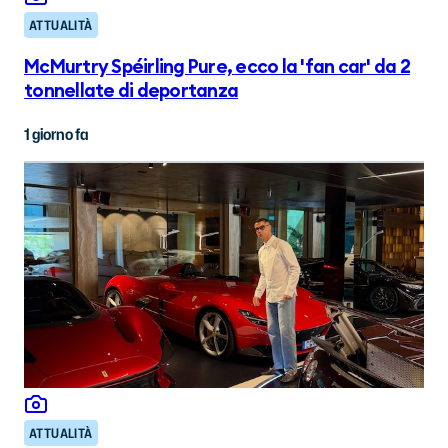
ATTUALITÀ
McMurtry Spéirling Pure, ecco la 'fan car' da 2
tonnellate di deportanza
1 giorno fa
ATTUALITÀ