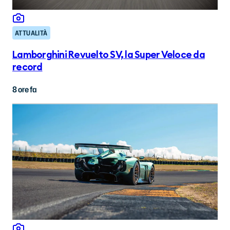
ATTUALITÀ
Lamborghini Revuelto SV, la Super Veloce da
record
8 ore fa