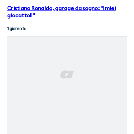
Cristiano Ronaldo, garage da sogno: "I miei
giocattoli"
1 giorno fa