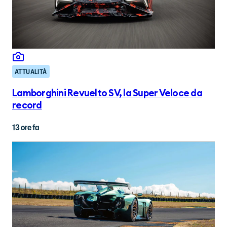
ATTUALITÀ
Lamborghini Revuelto SV, la Super Veloce da
record
13 ore fa