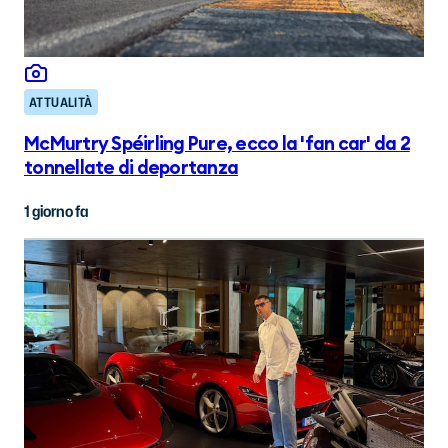
ATTUALITÀ
McMurtry Spéirling Pure, ecco la 'fan car' da 2
tonnellate di deportanza
1 giorno fa