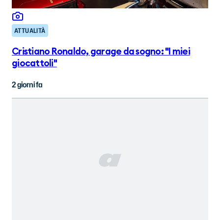
ATTUALITÀ
Cristiano Ronaldo, garage da sogno: "I miei
giocattoli"
2 giorni fa