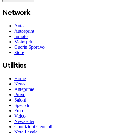
Network
Auto
Autosprint
Inmoto
Motosprint
Guerin Sportivo
Store
Utilities
Home
News
Anteprime
Prove
Saloni
Speciali
Foto
Video
Newsletter
Condizioni Generali
Nota Legale