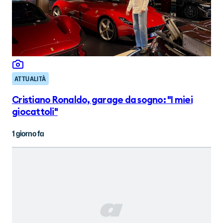
ATTUALITÀ
Cristiano Ronaldo, garage da sogno: "I miei
giocattoli"
1 giorno fa