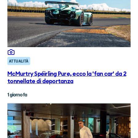
ATTUALITÀ
McMurtry Spéirling Pure, ecco la 'fan car' da 2
tonnellate di deportanza
1 giorno fa