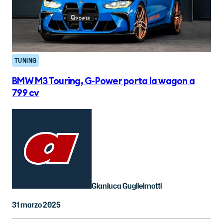
TUNING
BMW M3 Touring, G-Power porta la wagon a
799 cv
Gianluca Guglielmotti
31 marzo 2025