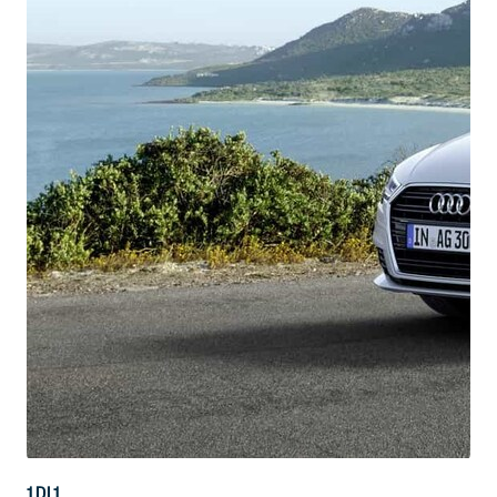
1
DI
1