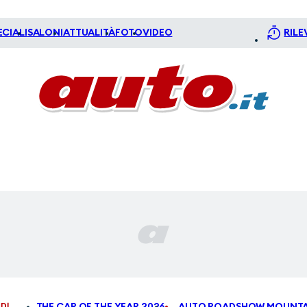
ECIALI
SALONI
ATTUALITÀ
FOTO
VIDEO
RILE
DI
THE CAR OF THE YEAR 2026
AUTO ROADSHOW MOUNTA