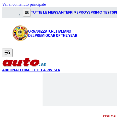
Vai al contenuto principale
TUTTE LE NEWS
ANTEPRIME
PROVE
PRIMO TEST
SP
ORGANIZZATORE ITALIANO
DEL PREMIO
CAR OF THE YEAR
ABBONATI ORA
LEGGI LA RIVISTA
TEMI CAL