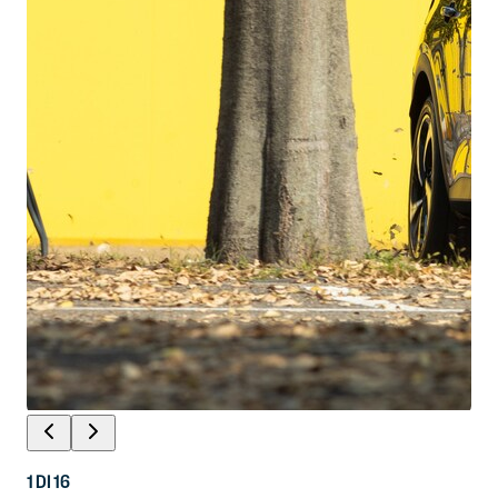
1
DI
16