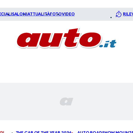
ECIALI
SALONI
ATTUALITÀ
FOTO
VIDEO
RILE
DI
THE CAR OF THE YEAR 2026
AUTO ROADSHOW MOUNTA