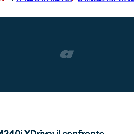
40i XDrive: il confronto