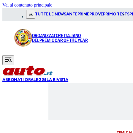
Vai al contenuto principale
TUTTE LE NEWS
ANTEPRIME
PROVE
PRIMO TEST
SP
ORGANIZZATORE ITALIANO
DEL PREMIO
CAR OF THE YEAR
ABBONATI ORA
LEGGI LA RIVISTA
TEMI CAL