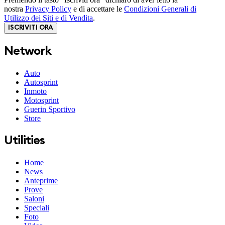
nostra
Privacy Policy
e di accettare le
Condizioni Generali di
Utilizzo dei Siti e di Vendita
.
ISCRIVITI ORA
Network
Auto
Autosprint
Inmoto
Motosprint
Guerin Sportivo
Store
Utilities
Home
News
Anteprime
Prove
Saloni
Speciali
Foto