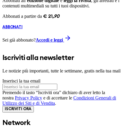
Abbonati all’
edizione digitale
e
leggi la rivista
, gli arretrati e i
contenuti multimediali su tutti i tuoi dispositivi.
Abbonati a partire da
€
21
,
90
ABBONATI
Sei già abbonato?
Accedi e leggi
Iscriviti alla newsletter
Le notizie più importanti, tutte le settimane, gratis nella tua mail
Inserisci la tua email
Premendo il tasto “Iscriviti ora” dichiaro di aver letto la
nostra
Privacy Policy
e di accettare le
Condizioni Generali di
Utilizzo dei Siti e di Vendita
.
ISCRIVITI ORA
Network