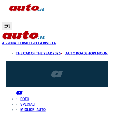
Vai al contenuto principale
ABBONATI ORA
LEGGI LA RIVISTA
ALDI
THE CAR OF THE YEAR 2026
AUTO ROADSHOW MOUNTAIN
FOTO
SPECIALI
MIGLIORI AUTO