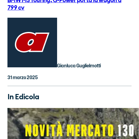
BMW M3 Touring, G-Power porta la wagon a
799 cv
Gianluca Guglielmotti
31 marzo 2025
In Edicola