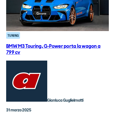
TUNING
BMW M3 Touring, G-Power porta la wagon a
799 cv
Gianluca Guglielmotti
31 marzo 2025