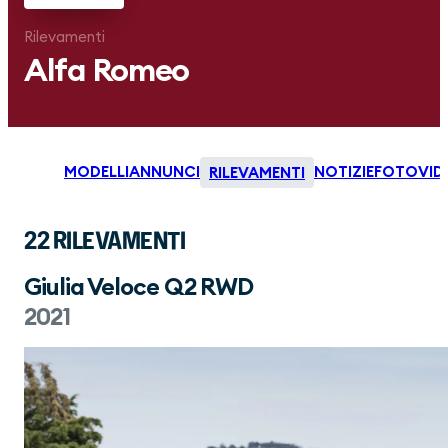
Rilevamenti
Alfa Romeo
MODELLI
ANNUNCI
NOTIZIE
FOTO
VID
RILEVAMENTI
22 RILEVAMENTI
Giulia Veloce Q2 RWD
2021