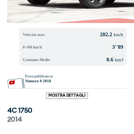
282.2
Velocità max
km/h
3''89
0-100 km/h
8.6
Consumo Medio
km/l
Prova pubblicata su
Numero 8 2018
MOSTRA DETTAGLI
4C 1750
2014