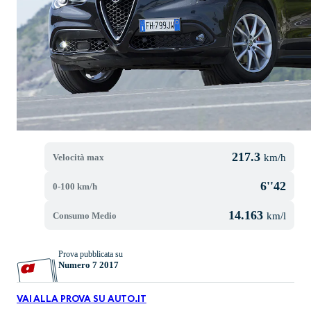
217.3
Velocità max
km/h
6''42
0-100 km/h
14.163
Consumo Medio
km/l
Prova pubblicata su
Numero 7 2017
VAI ALLA PROVA SU AUTO.IT