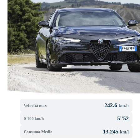
242.6
Velocità max
km/h
5''52
0-100 km/h
13.245
Consumo Medio
km/l