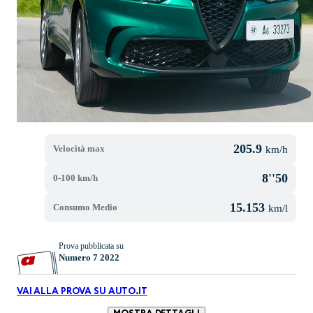
205.9
Velocità max
km/h
8''50
0-100 km/h
15.153
Consumo Medio
km/l
Prova pubblicata su
Numero 7 2022
VAI ALLA PROVA SU AUTO.IT