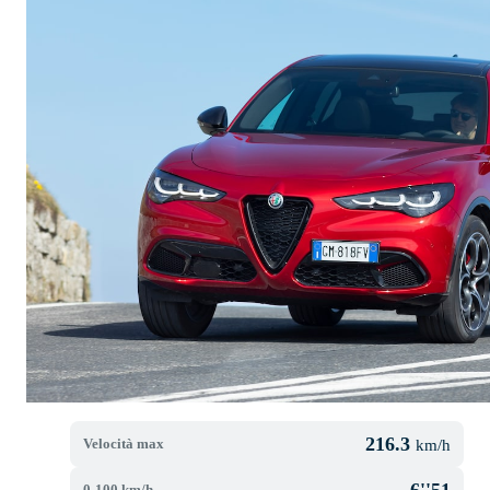
216.3
Velocità max
km/h
6''51
0-100 km/h