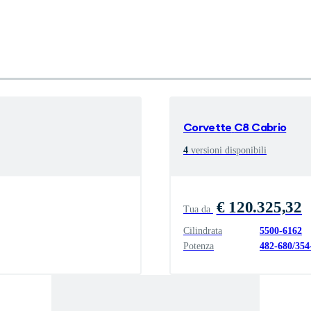
Corvette
C8 Cabrio
4
versioni disponibili
€ 120.325,32
Tua da
Cilindrata
5500
-
6162
Potenza
482
-
680
/
354