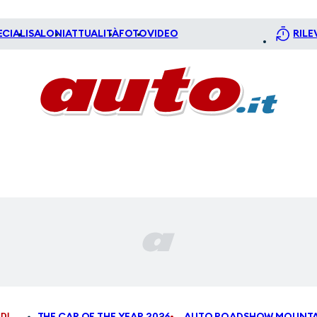
ECIALI
SALONI
ATTUALITÀ
FOTO
VIDEO
RILE
DI
THE CAR OF THE YEAR 2026
AUTO ROADSHOW MOUNTA