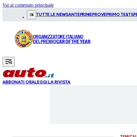
Vai al contenuto principale
TUTTE LE NEWS
ANTEPRIME
PROVE
PRIMO TEST
SP
ORGANIZZATORE ITALIANO
DEL PREMIO
CAR OF THE YEAR
ABBONATI ORA
LEGGI LA RIVISTA
TEMI CAL