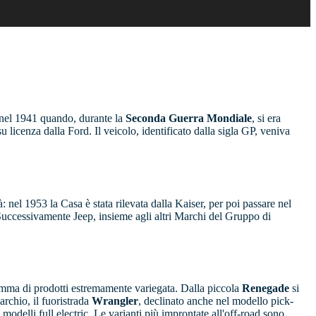
a nel 1941 quando, durante la
Seconda Guerra Mondiale
, si era
 licenza dalla Ford. Il veicolo, identificato dalla sigla GP, veniva
: nel 1953 la Casa è stata rilevata dalla Kaiser, per poi passare nel
 Successivamente Jeep, insieme agli altri Marchi del Gruppo di
 gamma di prodotti estremamente variegata. Dalla piccola
Renegade
si
rchio, il fuoristrada
Wrangler
, declinato anche nel modello pick-
odelli full electric. Le varianti più improntate all'off-road sono