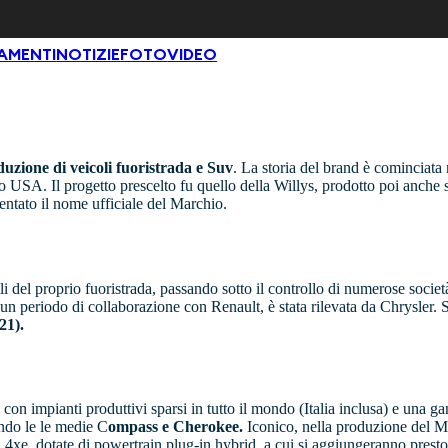
VAMENTI
NOTIZIE
FOTO
VIDEO
duzione di veicoli fuoristrada e
Suv
. La storia del brand è cominciat
o USA. Il progetto prescelto fu quello della Willys, prodotto poi anche su
ventato il nome ufficiale del Marchio.
i del proprio fuoristrada, passando sotto il controllo di numerose società
un periodo di collaborazione con Renault, è stata rilevata da Chrysler.
21).
 con impianti produttivi sparsi in tutto il mondo (Italia inclusa) e una
ndo le le medie C
ompass e Cherokee.
Iconico, nella produzione del Ma
4xe, dotate di powertrain plug-in hybrid, a cui si aggiungeranno presto m