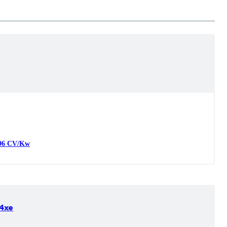
96
CV/Kw
 4xe