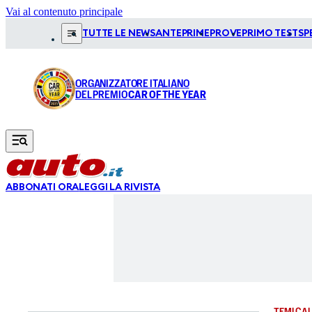
Vai al contenuto principale
TUTTE LE NEWS
ANTEPRIME
PROVE
PRIMO TEST
SP
ORGANIZZATORE ITALIANO
DEL PREMIO
CAR OF THE YEAR
ABBONATI ORA
LEGGI LA RIVISTA
TEMI CAL