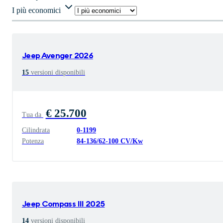
I più economici
Jeep
Avenger 2026
15
versioni disponibili
€ 25.700
Tua da
Cilindrata
0
-
1199
Potenza
84
-
136
/
62
-
100
CV/Kw
Jeep
Compass III 2025
14
versioni disponibili