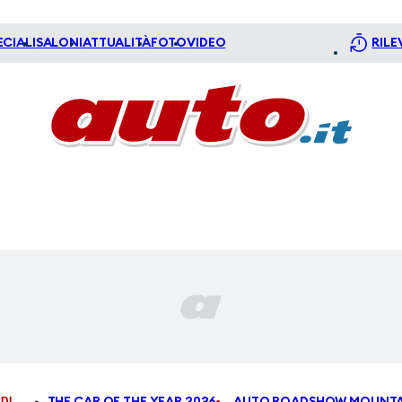
ECIALI
SALONI
ATTUALITÀ
FOTO
VIDEO
RILE
DI
THE CAR OF THE YEAR 2026
AUTO ROADSHOW MOUNTA