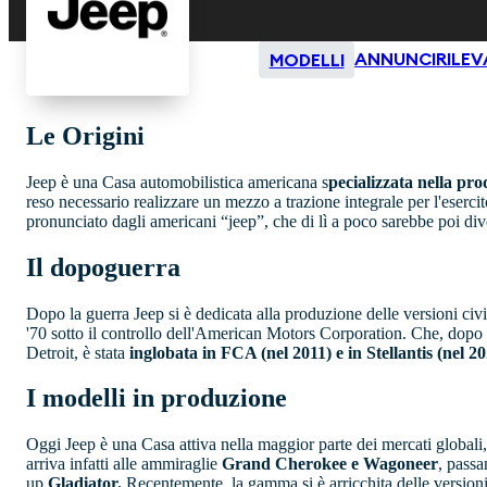
ANNUNCI
RILE
MODELLI
Le Origini
Jeep è una Casa automobilistica americana s
pecializzata nella pro
reso necessario realizzare un mezzo a trazione integrale per l'esercit
pronunciato dagli americani “jeep”, che di lì a poco sarebbe poi di
Il dopoguerra
Dopo la guerra Jeep si è dedicata alla produzione delle versioni civil
'70 sotto il controllo dell'American Motors Corporation. Che, dopo 
Detroit, è stata
inglobata in FCA (nel 2011) e in Stellantis (nel 20
I modelli in produzione
Oggi Jeep è una Casa attiva nella maggior parte dei mercati globali,
arriva infatti alle ammiraglie
Grand Cherokee e Wagoneer
, passa
up
Gladiator.
Recentemente, la gamma si è arricchita delle versioni 