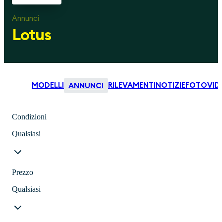
Annunci
Lotus
MODELLI
RILEVAMENTI
NOTIZIE
FOTO
VID
ANNUNCI
Condizioni
Qualsiasi
Prezzo
Qualsiasi