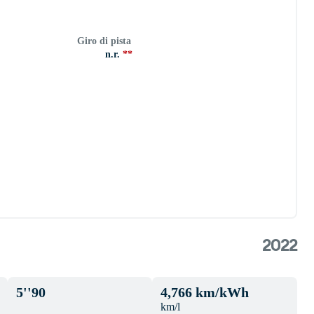
Giro di pista
n.r.
**
2022
5''90
4,766 km/kWh
km/l