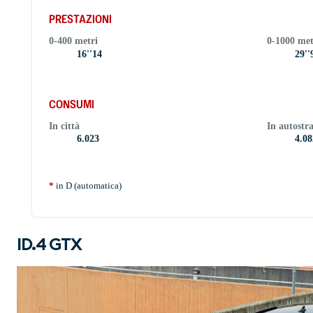
PRESTAZIONI
0-400 metri
0-1000 met
16''14
29''
CONSUMI
In città
In autostr
6.023
4.08
*
in D (automatica)
ID.4 GTX