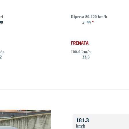
ri
Ripresa 80-120 km/h
98
5''44
*
FRENATA
ada
100-0 km/h
2
33.5
181.3
km/h