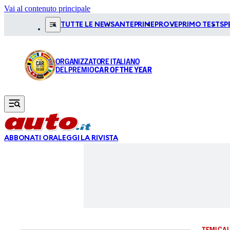
Vai al contenuto principale
TUTTE LE NEWS
ANTEPRIME
PROVE
PRIMO TEST
SP
ORGANIZZATORE ITALIANO
DEL PREMIO
CAR OF THE YEAR
ABBONATI ORA
LEGGI LA RIVISTA
TEMI CAL