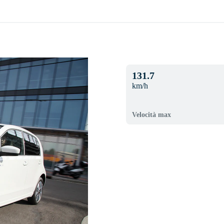
131.7
km/h
Velocità max