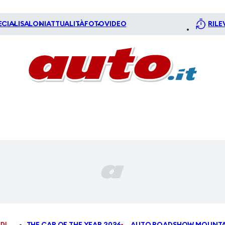
ECIALI
SALONI
ATTUALITÀ
FOTO
VIDEO
RILE
DI
THE CAR OF THE YEAR 2026
AUTO ROADSHOW MOUNTA