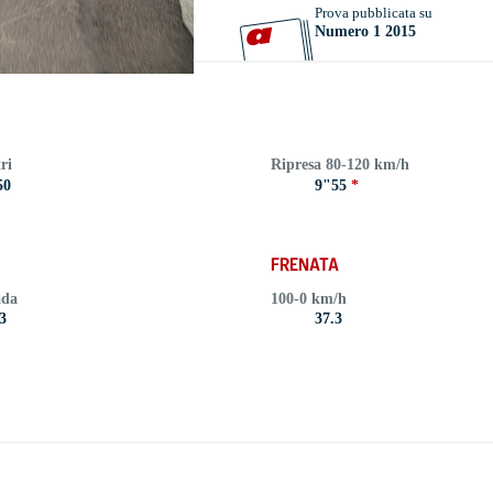
Prova pubblicata su
Numero 1 2015
ri
Ripresa 80-120 km/h
50
9"55
*
FRENATA
ada
100-0 km/h
3
37.3