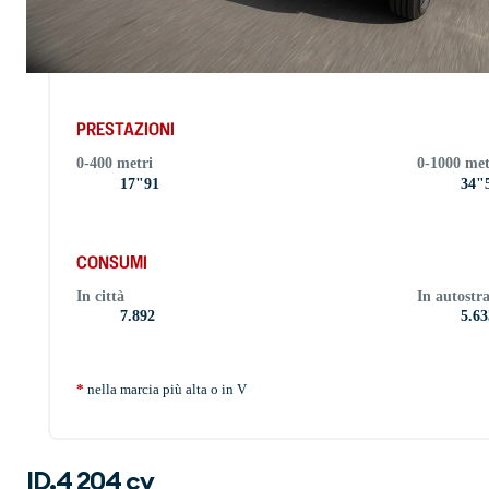
PRESTAZIONI
0-400 metri
0-1000 met
17"91
34"
CONSUMI
In città
In autostr
7.892
5.63
*
nella marcia più alta o in V
ID.4 204 cv