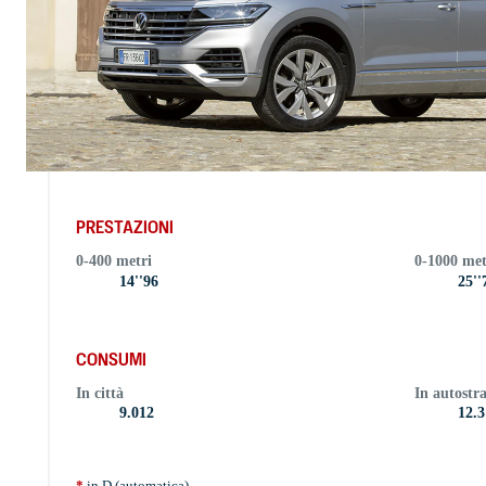
PRESTAZIONI
0-400 metri
0-1000 met
14''96
25''
CONSUMI
In città
In autostr
9.012
12.3
*
in D (automatica)