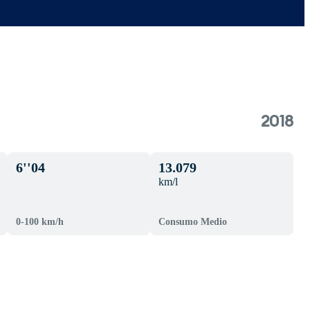
2018
6''04
13.079
km/l
0-100 km/h
Consumo Medio