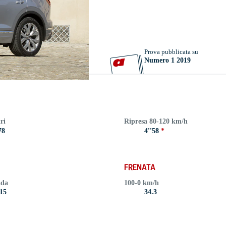
Prova pubblicata su
Numero 1 2019
ri
Ripresa 80-120 km/h
78
4''58
*
FRENATA
ada
100-0 km/h
15
34.3