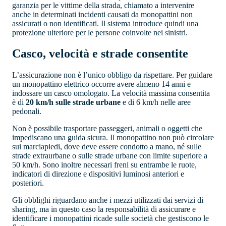
garanzia per le vittime della strada, chiamato a intervenire
anche in determinati incidenti causati da monopattini non
assicurati o non identificati. Il sistema introduce quindi una
protezione ulteriore per le persone coinvolte nei sinistri.
Casco, velocità e strade consentite
L’assicurazione non è l’unico obbligo da rispettare. Per guidare
un monopattino elettrico occorre avere almeno 14 anni e
indossare un casco omologato. La velocità massima consentita
è di
20 km/h sulle strade urbane
e di 6 km/h nelle aree
pedonali.
Non è possibile trasportare passeggeri, animali o oggetti che
impediscano una guida sicura. Il monopattino non può circolare
sui marciapiedi, dove deve essere condotto a mano, né sulle
strade extraurbane o sulle strade urbane con limite superiore a
50 km/h. Sono inoltre necessari freni su entrambe le ruote,
indicatori di direzione e dispositivi luminosi anteriori e
posteriori.
Gli obblighi riguardano anche i mezzi utilizzati dai servizi di
sharing, ma in questo caso la responsabilità di assicurare e
identificare i monopattini ricade sulle società che gestiscono le