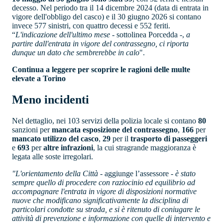
decesso. Nel periodo tra il 14 dicembre 2024 (data di entrata in
vigore dell'obbligo del casco) e il 30 giugno 2026 si contano
invece 577 sinistri, con quattro decessi e 552 feriti.
“
L'indicazione dell'ultimo mese
- sottolinea Porcedda -,
a
partire dall'entrata in vigore del contrassegno, ci riporta
dunque un dato che sembrerebbe in calo
".
Continua a leggere per scoprire le ragioni delle multe
elevate a Torino
Meno incidenti
Nel dettaglio, nei 103 servizi della polizia locale si contano
80
sanzioni per
mancata esposizione del contrassegno
,
166
per
mancato utilizzo del casco
,
29
per il
trasporto di passeggeri
e
693
per
altre infrazioni
, la cui stragrande maggioranza è
legata alle soste irregolari.
"L'orientamento della Città
- aggiunge l’assessore -
è stato
sempre quello di procedere con raziocinio ed equilibrio ad
accompagnare l'entrata in vigore di disposizioni normative
nuove che modificano significativamente la disciplina di
particolari condotte su strada, e si è ritenuto di coniugare le
attività di prevenzione e informazione con quelle di intervento e