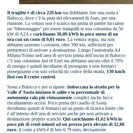
Il tragitto è di circa 220 km
ma dobbiamo fare una sosta a
Balocco, dove c’è la pista dei rilevamenti di Auto, per una
riunione. La vettura non è scarica ma prima di partire facciamo
un “biberonaggio” per essere tranquilli in una colonnina da 50
kW di A2A e
carichiamo 36,09 kWh in poco meno di un
ora con un costo di 9,01 euro
. La vettura segna, ma non
abbiamo azzerato i consumi, oltre 390 km, sufficienti per
permetterci di arrivare a destinazione. Lungo l’autostrada A4
Milano/Torino nell’area di servizio prima dell’uscita di Balocco
c’è una colonnina fast di Enel ma abbiamo ancora oltre il 70%
di energia e quindi decidiamo di proseguire e non fermarci
proseguiamo con una velocità da codice della strada,
130 km/h
fissi con il cruise control
.
Sosta a Balocco e poi si riparte.
Imboccata la strada per la
Valle d’Aosta iniziano le salite e la percentuale di
autonomia cala più vistosamente
complici anche luci e
riscaldamento accesi. Poco prima del casello di Aosta
decidiamo quindi di fermarci ad un punto di ricarica Ionity che
è all’interno dell’aria di servizio anche per non arrivare a
destinazione proprio scarichi.
Qui carichiamo 41,62 kWh in
poco più di venti minuti ad un prezzo però elevato di 32,88
euro
, il costo a kWh è di ben 0,79 euro, decisamente