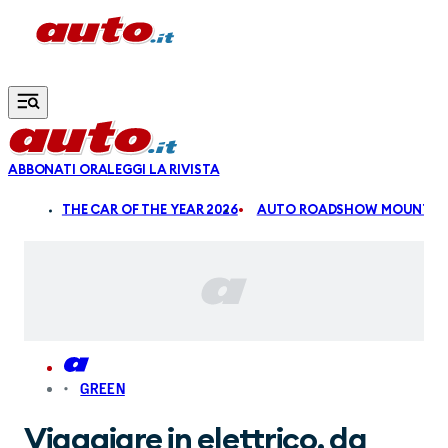
Vai al contenuto principale
ABBONATI ORA
LEGGI LA RIVISTA
ALDI
THE CAR OF THE YEAR 2026
AUTO ROADSHOW MOUNTAIN
GREEN
Viaggiare in elettrico, da