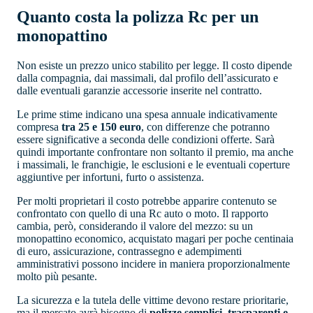
Quanto costa la polizza Rc per un
monopattino
Non esiste un prezzo unico stabilito per legge. Il costo dipende
dalla compagnia, dai massimali, dal profilo dell’assicurato e
dalle eventuali garanzie accessorie inserite nel contratto.
Le prime stime indicano una spesa annuale indicativamente
compresa
tra 25 e 150 euro
, con differenze che potranno
essere significative a seconda delle condizioni offerte. Sarà
quindi importante confrontare non soltanto il premio, ma anche
i massimali, le franchigie, le esclusioni e le eventuali coperture
aggiuntive per infortuni, furto o assistenza.
Per molti proprietari il costo potrebbe apparire contenuto se
confrontato con quello di una Rc auto o moto. Il rapporto
cambia, però, considerando il valore del mezzo: su un
monopattino economico, acquistato magari per poche centinaia
di euro, assicurazione, contrassegno e adempimenti
amministrativi possono incidere in maniera proporzionalmente
molto più pesante.
La sicurezza e la tutela delle vittime devono restare prioritarie,
ma il mercato avrà bisogno di
polizze semplici, trasparenti e