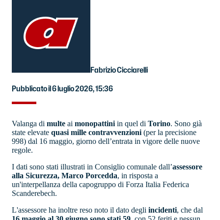
Fabrizio Cicciarelli
Pubblicato il 6 luglio 2026, 15:36
Valanga di
multe
ai
monopattini
in quel di
Torino
. Sono già
state elevate
quasi mille contravvenzioni
(per la precisione
998) dal 16 maggio, giorno dell’entrata in vigore delle nuove
regole.
I dati sono stati illustrati in Consiglio comunale dall’
assessore
alla Sicurezza, Marco Porcedda
, in risposta a
un'interpellanza della capogruppo di Forza Italia Federica
Scanderebech.
L'assessore ha inoltre reso noto il dato degli
incidenti
, che dal
16 maggio al 30 giugno sono stati 59
, con 52 feriti e nessun