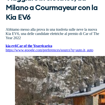
Milano a Courmayeur con la
Kia EV6
Abbiamo messo alla prova in una trasferta sulle neve la nuova
Kia EV6, una delle candidate elettriche al premio di Car of The
Year 2022
kia ev6
Car of the Year
ricarica
https://www.google.com/preferences/source?q=auto.it
,
auto