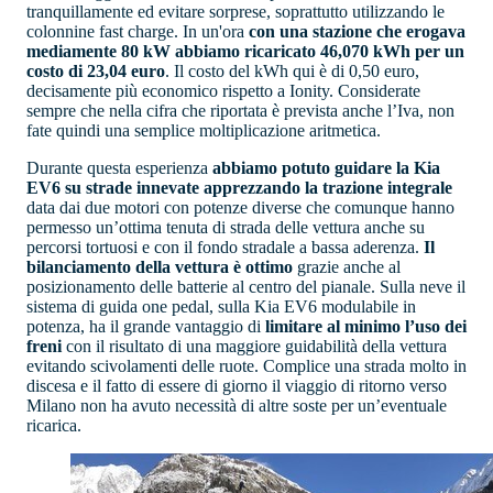
tranquillamente ed evitare sorprese, soprattutto utilizzando le
colonnine fast charge. In un'ora
con una stazione che erogava
mediamente 80 kW abbiamo ricaricato 46,070 kWh per un
costo di 23,04 euro
. Il costo del kWh qui è di 0,50 euro,
decisamente più economico rispetto a Ionity. Considerate
sempre che nella cifra che riportata è prevista anche l’Iva, non
fate quindi una semplice moltiplicazione aritmetica.
Durante questa esperienza
abbiamo potuto guidare la Kia
EV6 su strade innevate apprezzando la trazione integrale
data dai due motori con potenze diverse che comunque hanno
permesso un’ottima tenuta di strada delle vettura anche su
percorsi tortuosi e con il fondo stradale a bassa aderenza.
Il
bilanciamento della vettura è ottimo
grazie anche al
posizionamento delle batterie al centro del pianale. Sulla neve il
sistema di guida one pedal, sulla Kia EV6 modulabile in
potenza, ha il grande vantaggio di
limitare al minimo l’uso dei
freni
con il risultato di una maggiore guidabilità della vettura
evitando scivolamenti delle ruote. Complice una strada molto in
discesa e il fatto di essere di giorno il viaggio di ritorno verso
Milano non ha avuto necessità di altre soste per un’eventuale
ricarica.