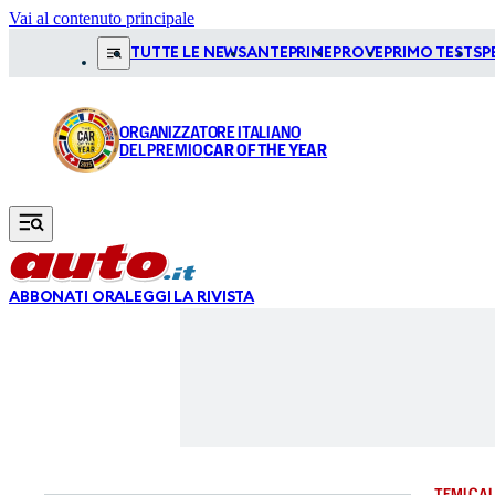
Vai al contenuto principale
TUTTE LE NEWS
ANTEPRIME
PROVE
PRIMO TEST
SP
ORGANIZZATORE ITALIANO
DEL PREMIO
CAR OF THE YEAR
ABBONATI ORA
LEGGI LA RIVISTA
TEMI CAL