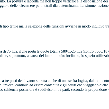
ll’auto. La postura è raccolta ma non troppo verticale e la disposizione de
cheggio e delle telecamere perimetrali dia determinante. La strumentazione
i tipo tattile ma la selezione delle funzioni avviene in modo intuitivo tra
a di 75 litri, il che porta le quote totali a 580/1525 litri (contro i 650/
 e, soprattutto, a causa del lunotto molto inclinato, lo spazio utilizzabile
e a tre posti del divano: si tratta anche di una scelta logica, dal momen
 invece, continua ad essere contenuta e gli adulti che viaggiano dietro f
à. Lo schienale posteriore è suddiviso in tre parti, secondo la proporzione