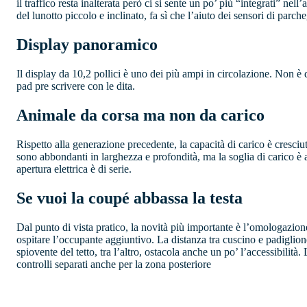
il traffico resta inalterata però ci si sente un po’ più “integrati” ne
del lunotto piccolo e inclinato, fa sì che l’aiuto dei sensori di par
Display panoramico
Il display da 10,2 pollici è uno dei più ampi in circolazione. Non è d
pad pre scrivere con le dita.
Animale da corsa ma non da carico
Rispetto alla generazione precedente, la capacità di carico è cresciut
sono abbondanti in larghezza e profondità, ma la soglia di carico è alta
apertura elettrica è di serie.
Se vuoi la coupé abbassa la testa
Dal punto di vista pratico, la novità più importante è l’omologazion
ospitare l’occupante aggiuntivo. La distanza tra cuscino e padiglione,
spiovente del tetto, tra l’altro, ostacola anche un po’ l’accessibilit
controlli separati anche per la zona posteriore