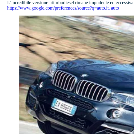
L’incredibile versione triturbodiesel rimane impudente ed eccessiv
https://www.google.com/preferences/source?q=auto.it
,
auto