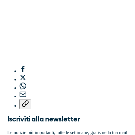
è virtuale e variamente configurabile.
DESIGN
3
PRESTAZIONI
Iscriviti alla newsletter
Le notizie più importanti, tutte le settimane, gratis nella tua mail