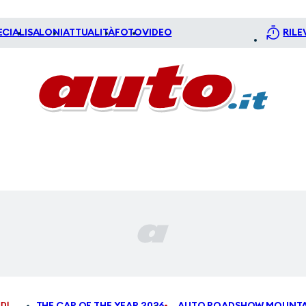
ECIALI
SALONI
ATTUALITÀ
FOTO
VIDEO
RILE
DI
THE CAR OF THE YEAR 2026
AUTO ROADSHOW MOUNTA