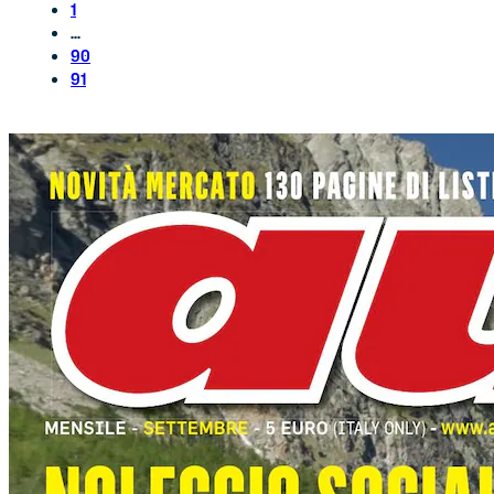
1
...
90
91