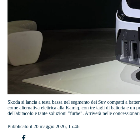
Skoda si lancia a testa bassa nel segmento dei Suv compatti a batt
come alternativa elettrica alla Kamiq, con tre tagli di batteria e un
dell'abitacolo e tante soluzioni "furbe". Arriverà nelle concessionar
Pubblicato il 20 maggio 2026, 15:46