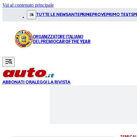
Vai al contenuto principale
TUTTE LE NEWS
ANTEPRIME
PROVE
PRIMO TEST
SP
ORGANIZZATORE ITALIANO
DEL PREMIO
CAR OF THE YEAR
ABBONATI ORA
LEGGI LA RIVISTA
TEMI CAL