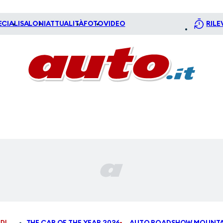
ECIALI
SALONI
ATTUALITÀ
FOTO
VIDEO
RILE
DI
THE CAR OF THE YEAR 2026
AUTO ROADSHOW MOUNTA