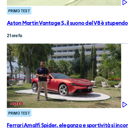
PRIMO TEST
Aston Martin Vantage S, il suono del V8 è stupendo
21 ore fa
PRIMO TEST
Ferrari Amalfi Spider, eleganza e sportività si inc