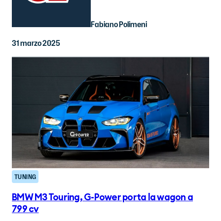
Fabiano Polimeni
31 marzo 2025
TUNING
BMW M3 Touring, G-Power porta la wagon a
799 cv