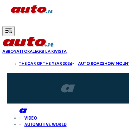
Vai al contenuto principale
ABBONATI ORA
LEGGI LA RIVISTA
ALDI
THE CAR OF THE YEAR 2026
AUTO ROADSHOW MOUNTAIN
VIDEO
AUTOMOTIVE WORLD