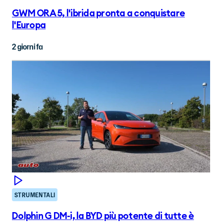
GWM ORA 5, l'ibrida pronta a conquistare
l'Europa
2 giorni fa
STRUMENTALI
Dolphin G DM-i, la BYD più potente di tutte è