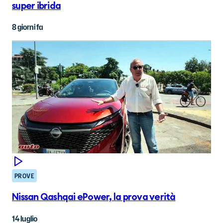
super ibrida
8 giorni fa
PROVE
Nissan Qashqai ePower, la prova verità
14 luglio