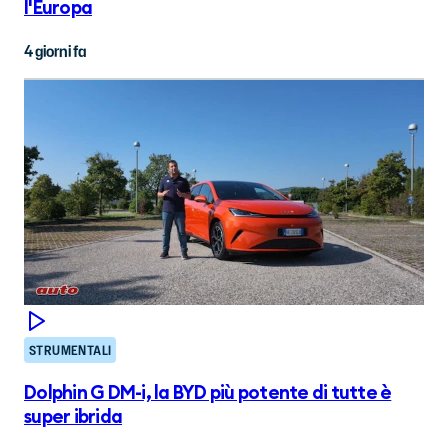
l'Europa
4 giorni fa
STRUMENTALI
Dolphin G DM-i, la BYD più potente di tutte è
super ibrida