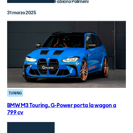
Fabiano Polimeni
31 marzo 2025
TUNING
BMW M3 Touring, G-Power porta la wagon a
799 cv