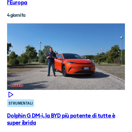
l'Europa
4 giorni fa
STRUMENTALI
Dolphin G DM-i, la BYD più potente di tutte è
super ibrida