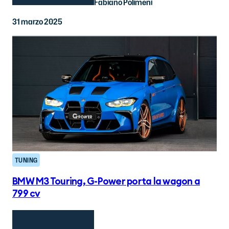
Fabiano Polimeni
31 marzo 2025
TUNING
BMW M3 Touring, G-Power porta la wagon a
799 cv