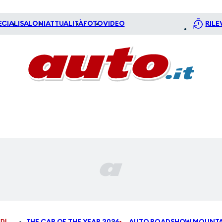
ECIALI
SALONI
ATTUALITÀ
FOTO
VIDEO
RILE
DI
THE CAR OF THE YEAR 2026
AUTO ROADSHOW MOUNTA