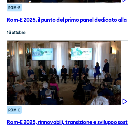
ROM-E
Rom-E 2025, il punto del primo panel dedicato alla 
16 ottobre
ROM-E
Rom-E 2025, rinnovabili, transizione e sviluppo sost