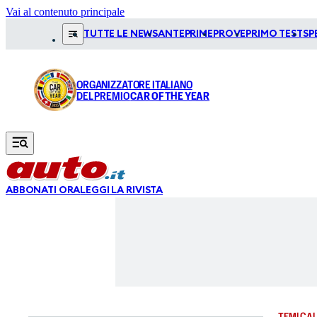
Vai al contenuto principale
TUTTE LE NEWS
ANTEPRIME
PROVE
PRIMO TEST
SP
ORGANIZZATORE ITALIANO
DEL PREMIO
CAR OF THE YEAR
ABBONATI ORA
LEGGI LA RIVISTA
TEMI CAL