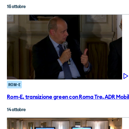
16 ottobre
ROM-E
Rom-E, transizione green con Roma Tre, ADR Mobility,
14 ottobre