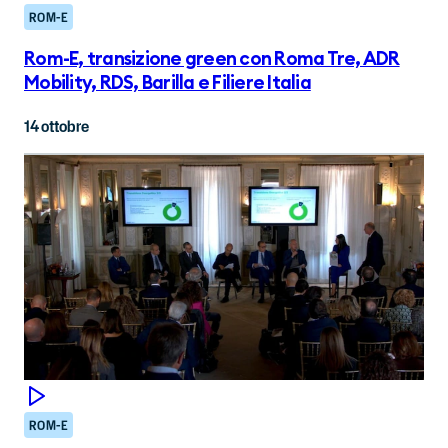
ROM-E
Rom-E, transizione green con Roma Tre, ADR
Mobility, RDS, Barilla e Filiere Italia
14 ottobre
ROM-E