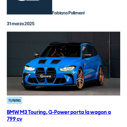
Fabiano Polimeni
31 marzo 2025
TUNING
BMW M3 Touring, G-Power porta la wagon a
799 cv