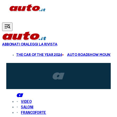
Vai al contenuto principale
ABBONATI ORA
LEGGI LA RIVISTA
ALDI
THE CAR OF THE YEAR 2026
AUTO ROADSHOW MOUNTAIN
VIDEO
SALONI
FRANCOFORTE