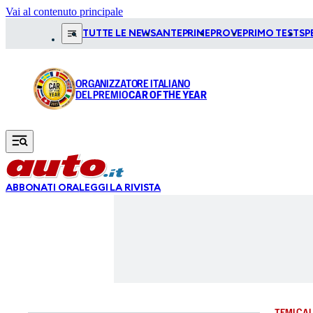
Vai al contenuto principale
TUTTE LE NEWS
ANTEPRIME
PROVE
PRIMO TEST
SP
ORGANIZZATORE ITALIANO
DEL PREMIO
CAR OF THE YEAR
ABBONATI ORA
LEGGI LA RIVISTA
TEMI CAL