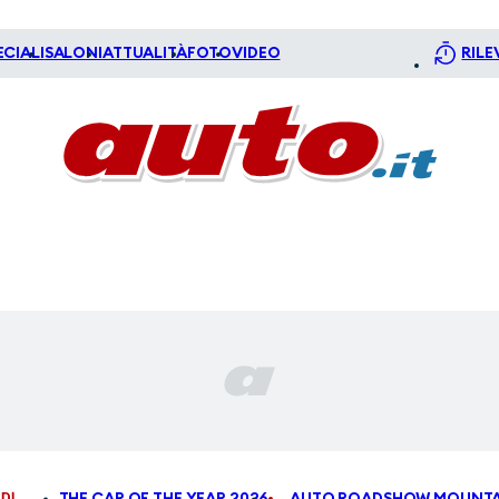
ECIALI
SALONI
ATTUALITÀ
FOTO
VIDEO
RILE
DI
THE CAR OF THE YEAR 2026
AUTO ROADSHOW MOUNTA