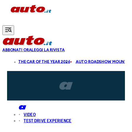
Vai al contenuto principale
ABBONATI ORA
LEGGI LA RIVISTA
ALDI
THE CAR OF THE YEAR 2026
AUTO ROADSHOW MOUNTAIN
VIDEO
TEST DRIVE EXPERIENCE