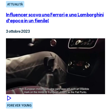
ATTUALITÀ
Influencer scova una Ferrari e una Lamborghini
d'epoca in un fienile!
3 ottobre 2023
FOREVER YOUNG